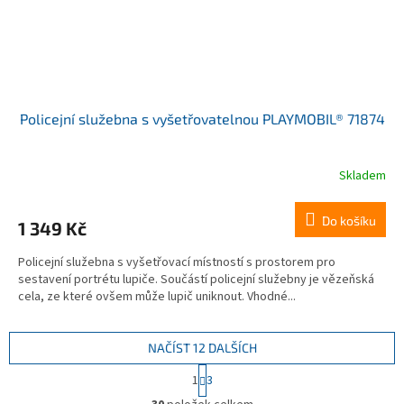
Policejní služebna s vyšetřovatelnou PLAYMOBIL® 71874
Skladem
Do košíku
1 349 Kč
Policejní služebna s vyšetřovací místností s prostorem pro
sestavení portrétu lupiče. Součástí policejní služebny je vězeňská
cela, ze které ovšem může lupič uniknout. Vhodné...
NAČÍST 12 DALŠÍCH
S
1
3
t
O
r