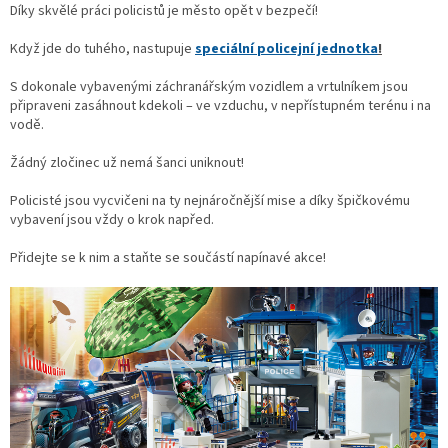
Díky skvělé práci policistů je město opět v bezpečí!
Když jde do tuhého, nastupuje
speciální policejní jednotka
!
S dokonale vybavenými záchranářským vozidlem a vrtulníkem jsou
připraveni zasáhnout kdekoli – ve vzduchu, v nepřístupném terénu i na
vodě.
Žádný zločinec už nemá šanci uniknout!
Policisté jsou vycvičeni na ty nejnáročnější mise a díky špičkovému
vybavení jsou vždy o krok napřed.
Přidejte se k nim a staňte se součástí napínavé akce!