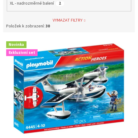
XL - nadrozměrné balení
2
VYMAZAT FILTRY
Položek k zobrazení:
30
V
Novinka
ý
Exkluzivní set
p
i
s
p
r
o
d
u
k
t
ů