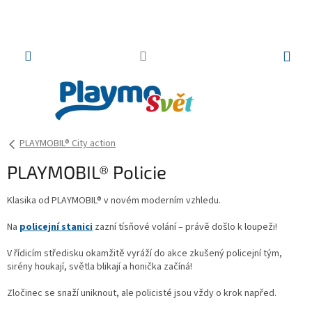
Přejít
na
obsah
NÁKUP
KOŠÍK
PLAYMOBIL® City action
PLAYMOBIL® Policie
Klasika od PLAYMOBIL® v novém moderním vzhledu.
Na
policejní stanici
zazní tísňové volání – právě došlo k loupeži!
V řídicím středisku okamžitě vyráží do akce zkušený policejní tým,
sirény houkají, světla blikají a honička začíná!
Zločinec se snaží uniknout, ale policisté jsou vždy o krok napřed.