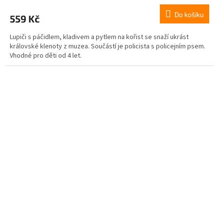
Do košíku
559 Kč
Lupiči s páčidlem, kladivem a pytlem na kořist se snaží ukrást
královské klenoty z muzea. Součástí je policista s policejním psem.
Vhodné pro děti od 4 let.