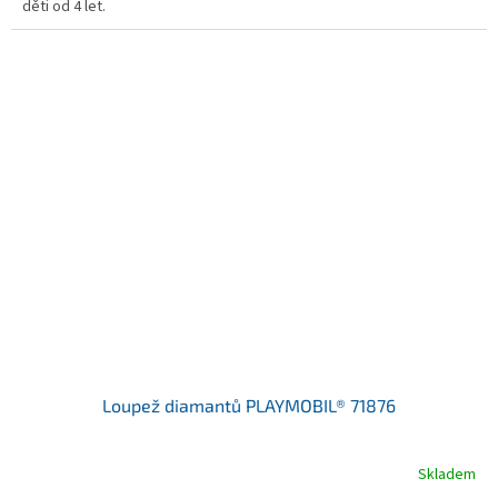
děti od 4 let.
Loupež diamantů PLAYMOBIL® 71876
Skladem