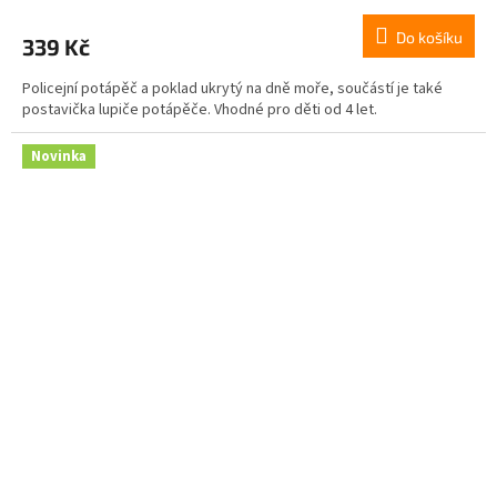
Do košíku
339 Kč
Policejní potápěč a poklad ukrytý na dně moře, součástí je také
postavička lupiče potápěče. Vhodné pro děti od 4 let.
Novinka