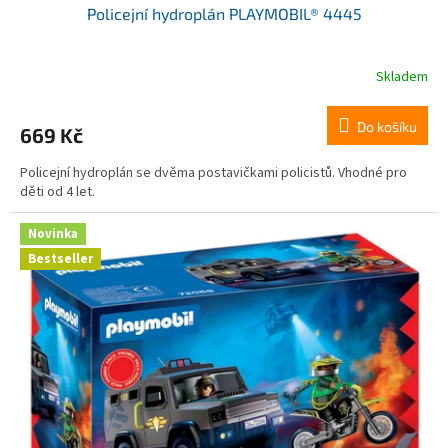
Policejní hydroplán PLAYMOBIL® 4445
Skladem
Do košíku
669 Kč
Policejní hydroplán se dvěma postavičkami policistů. Vhodné pro
děti od 4 let.
Novinka
Bestseller