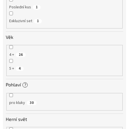
Poslední kus
1
Exkluzivní set
1
Věk
4 +
26
5 +
4
Pohlaví
?
pro kluky
30
Herní svět