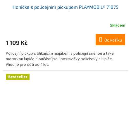
Honička s policejním pickupem PLAYMOBIL® 71875
Skladem
Do košíku
1 109 Kč
Policejní pickup s blikajícím majákem a policejní sirénou a také
motorkou lupiče. Součástí jsou postavičky policistky a lupiče.
Vhodné pro děti od 4 let.
Bestseller