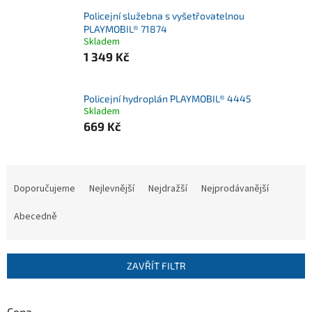
Policejní služebna s vyšetřovatelnou
PLAYMOBIL® 71874
Skladem
1 349 Kč
Policejní hydroplán PLAYMOBIL® 4445
Skladem
669 Kč
Ř
a
Doporučujeme
Nejlevnější
Nejdražší
Nejprodávanější
z
e
Abecedně
n
í
p
ZAVŘÍT FILTR
r
o
d
Cena