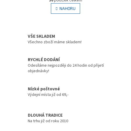
30
položek celkem
v
á
l
NAHORU
n
á
k
d
o
v
a
á
c
n
VŠE SKLADEM
í
í
p
Všechno zboží máme skladem!
r
v
k
RYCHLÉ DODÁNÍ
y
Odesíláme nejpozději do 24 hodin od přijetí
v
objednávky!
ý
p
i
Nízké poštovné
s
Výdejní místa již od 69,-
u
DLOUHÁ TRADICE
Na trhu již od roku 2010