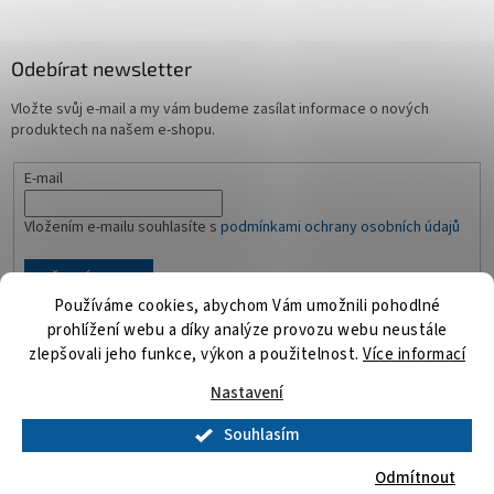
Odebírat newsletter
Vložte svůj e-mail a my vám budeme zasílat informace o nových
produktech na našem e-shopu.
E-mail
Vložením e-mailu souhlasíte s
podmínkami ochrany osobních údajů
PŘIHLÁSIT SE
Používáme cookies, abychom Vám umožnili pohodlné
prohlížení webu a díky analýze provozu webu neustále
zlepšovali jeho funkce, výkon a použitelnost.
Více informací
Vytvořil Shoptet
Nastavení
Souhlasím
Copyright 2026
Playmosvět.cz
. Všechna práva vyhrazena.
Upravit
nastavení cookies
Odmítnout