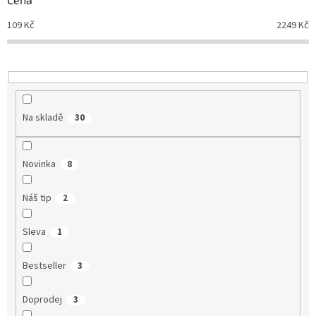
u
109
Kč
2249
Kč
k
t
ů
Na skladě
30
Novinka
8
Náš tip
2
Sleva
1
Bestseller
3
Doprodej
3