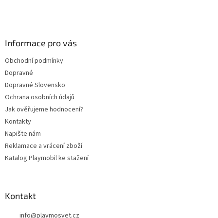
Z
á
p
a
Informace pro vás
t
Obchodní podmínky
í
Dopravné
Dopravné Slovensko
Ochrana osobních údajů
Jak ověřujeme hodnocení?
Kontakty
Napište nám
Reklamace a vrácení zboží
Katalog Playmobil ke stažení
Kontakt
info
@
playmosvet.cz