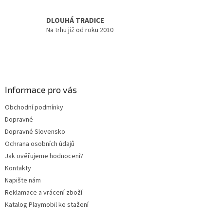
DLOUHÁ TRADICE
Na trhu již od roku 2010
Z
á
p
a
Informace pro vás
t
Obchodní podmínky
í
Dopravné
Dopravné Slovensko
Ochrana osobních údajů
Jak ověřujeme hodnocení?
Kontakty
Napište nám
Reklamace a vrácení zboží
Katalog Playmobil ke stažení