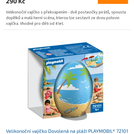
290 Kč
je
5,0
Velikonoční vajíčko s překvapením - dvě postavičky pirátů, spousta
z
doplňků a malá herní scéna, kterou lze sestavit ze dvou polovin
5
vajíčka. Vhodné pro děti od 4 let.
hvězdiček.
Velikonoční vajíčko Dovolená na pláži PLAYMOBIL® 72101