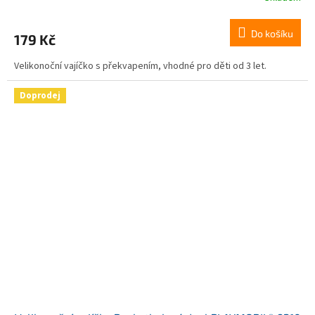
hodnocení
produktu
Do košíku
179 Kč
je
5,0
Velikonoční vajíčko s překvapením, vhodné pro děti od 3 let.
z
5
hvězdiček.
Doprodej