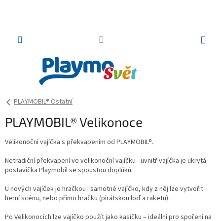
Přejít
na
obsah
NÁKUP
KOŠÍK
PLAYMOBIL® Ostatní
PLAYMOBIL® Velikonoce
Velikonoční vajíčka s překvapením od PLAYMOBIL®.
Netradiční překvapení ve velikonoční vajíčku - uvnitř vajíčka je ukrytá
postavička Playmobil se spoustou doplňků.
U nových vajíček je hračkou i samotné vajíčko, kdy z něj lze vytvořit
herní scénu, nebo přímo hračku (pirátskou loď a raketu).
Po Velikonocích lze vajíčko použít jako kasičku – ideální pro spoření na