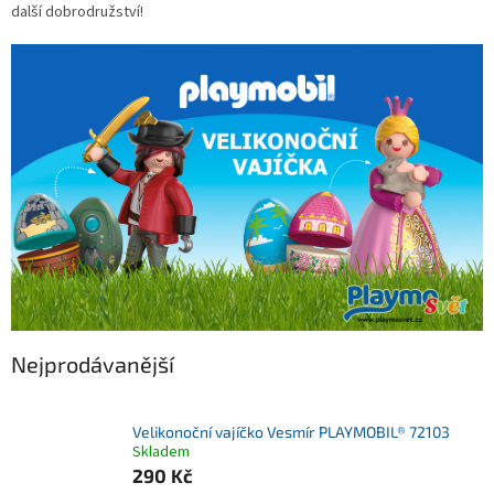
další dobrodružství!
Nejprodávanější
Velikonoční vajíčko Vesmír PLAYMOBIL® 72103
Skladem
290 Kč