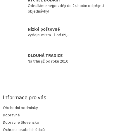
RYCHLÉ DODÁNÍ
r
Odesíláme nejpozději do 24 hodin od přijetí
v
objednávky!
k
y
v
Nízké poštovné
ý
Výdejní místa již od 69,-
p
i
s
u
DLOUHÁ TRADICE
Na trhu již od roku 2010
Z
á
p
a
Informace pro vás
t
Obchodní podmínky
í
Dopravné
Dopravné Slovensko
Ochrana osobních údajů