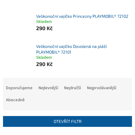
Velikonoční vajíčko Princezny PLAYMOBIL® 72102
Skladem
290 Kč
Velikonoční vajíčko Dovolená na pláži
PLAYMOBIL® 72101
Skladem
290 Kč
Ř
a
Doporučujeme
Nejlevnější
Nejdražší
Nejprodávanější
z
e
Abecedně
n
í
p
OTEVŘÍT FILTR
r
o