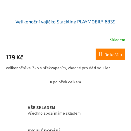
Velikonoční vajíčko Slackline PLAYMOBIL® 6839
Skladem
Do košíku
179 Kč
Velikonoční vajíčko s překvapením, vhodné pro děti od 3 let.
8
položek celkem
O
v
l
á
d
VŠE SKLADEM
a
Všechno zboží máme skladem!
c
í
p