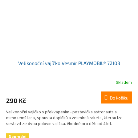
Velikonoční vajíčko Vesmír PLAYMOBIL® 72103
Skladem
Do košíku
290 Kč
Velikonoční vajíčko s překvapením - postavička astronauta a
mimozemšťana, spousta doplňků a vesmírná raketa, kterou lze
sestavit ze dvou polovin vajíčka. Vhodné pro děti od 4 let.
Doprodej