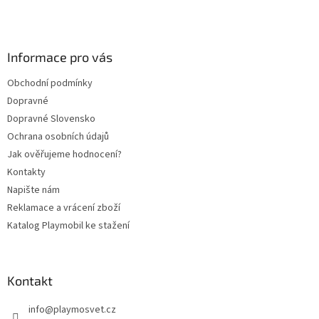
Z
á
p
a
Informace pro vás
t
Obchodní podmínky
í
Dopravné
Dopravné Slovensko
Ochrana osobních údajů
Jak ověřujeme hodnocení?
Kontakty
Napište nám
Reklamace a vrácení zboží
Katalog Playmobil ke stažení
Kontakt
info
@
playmosvet.cz