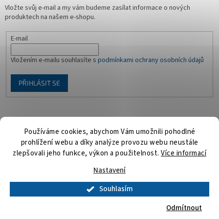
Vložte svůj e-mail a my vám budeme zasílat informace o nových
produktech na našem e-shopu.
E-mail
Vložením e-mailu souhlasíte s
podmínkami ochrany osobních údajů
PŘIHLÁSIT SE
Facebook
Používáme cookies, abychom Vám umožnili pohodlné
prohlížení webu a díky analýze provozu webu neustále
zlepšovali jeho funkce, výkon a použitelnost.
Více informací
Vytvořil Shoptet
Nastavení
Souhlasím
Copyright 2026
Playmosvět.cz
. Všechna práva vyhrazena.
Upravit
nastavení cookies
Odmítnout