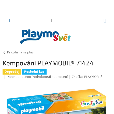
Přejít
na
obsah
NÁKUP
KOŠÍK
Prázdniny na pláži
Kempování PLAYMOBIL® 71424
Doprodej
Poslední kus
Průměrné
Neohodnoceno
Podrobnosti hodnocení
Značka:
PLAYMOBIL®
hodnocení
produktu
je
0,0
z
5
hvězdiček.