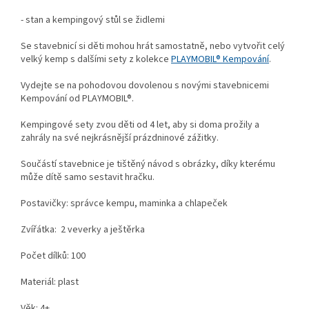
- stan a kempingový stůl se židlemi
Se stavebnicí si děti mohou hrát samostatně, nebo vytvořit celý
velký kemp s dalšími sety z kolekce
PLAYMOBIL® Kempování
.
Vydejte se na pohodovou dovolenou s novými stavebnicemi
Kempování od PLAYMOBIL®.
Kempingové sety zvou děti od 4 let, aby si doma prožily a
zahrály na své nejkrásnější prázdninové zážitky.
Součástí stavebnice je tištěný návod s obrázky, díky kterému
může dítě samo sestavit hračku.
Postavičky: správce kempu, maminka a chlapeček
Zvířátka: 2 veverky a ještěrka
Počet dílků: 100
Materiál: plast
Věk: 4+