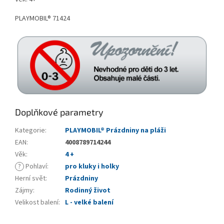
PLAYMOBIL® 71424
Doplňkové parametry
Kategorie
:
PLAYMOBIL® Prázdniny na pláži
EAN
:
4008789714244
Věk
:
4 +
?
Pohlaví
:
pro kluky i holky
Herní svět
:
Prázdniny
Zájmy
:
Rodinný život
Velikost balení
:
L - velké balení