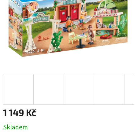
1 149 Kč
Měrná
Skladem
cena: