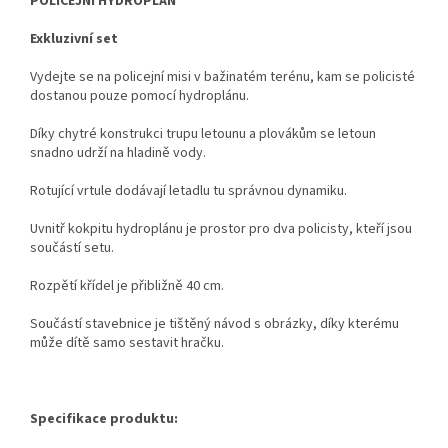
POLICEJNÍ HYDROPLÁN
Exkluzivní set
Vydejte se na policejní misi v bažinatém terénu, kam se policisté
dostanou pouze pomocí hydroplánu.
Díky chytré konstrukci trupu letounu a plovákům se letoun
snadno udrží na hladině vody.
Rotující vrtule dodávají letadlu tu správnou dynamiku.
Uvnitř kokpitu hydroplánu je prostor pro dva policisty, kteří jsou
součástí setu.
Rozpětí křídel je přibližně 40 cm.
Součástí stavebnice je tištěný návod s obrázky, díky kterému
může dítě samo sestavit hračku.
Specifikace produktu: