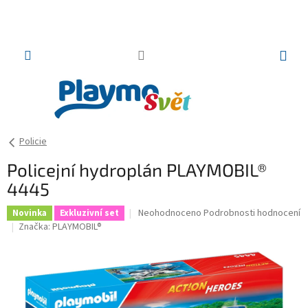
Přejít
na
obsah
NÁKUP
KOŠÍK
Policie
Policejní hydroplán PLAYMOBIL®
4445
Průměrné
Neohodnoceno
Podrobnosti hodnocení
Novinka
Exkluzivní set
hodnocení
Značka:
PLAYMOBIL®
produktu
je
0,0
z
5
hvězdiček.