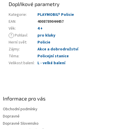
Doplňkové parametry
Kategorie
:
PLAYMOBIL® Policie
EAN
:
4008789044457
Věk
:
4 +
?
Pohlaví
:
pro kluky
Herní svět
:
Policie
Zájmy
:
Akce a dobrodružství
Téma
:
Policejní stanice
Velikost balení
:
L - velké balení
Z
á
p
a
Informace pro vás
t
Obchodní podmínky
í
Dopravné
Dopravné Slovensko