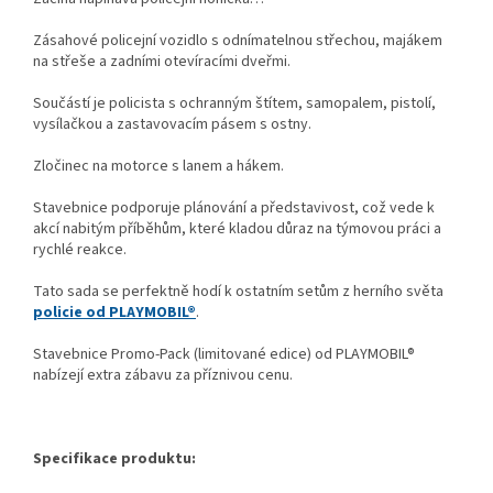
Zásahové policejní vozidlo s odnímatelnou střechou, majákem
na střeše a zadními otevíracími dveřmi.
Součástí je policista s ochranným štítem, samopalem, pistolí,
vysílačkou a zastavovacím pásem s ostny.
Zločinec na motorce s lanem a hákem.
Stavebnice podporuje plánování a představivost, což vede k
akcí nabitým příběhům, které kladou důraz na týmovou práci a
rychlé reakce.
Tato sada se perfektně hodí k ostatním setům z herního světa
policie od PLAYMOBIL®
.
Stavebnice Promo-Pack (limitované edice) od PLAYMOBIL®
nabízejí extra zábavu za příznivou cenu.
Specifikace produktu: