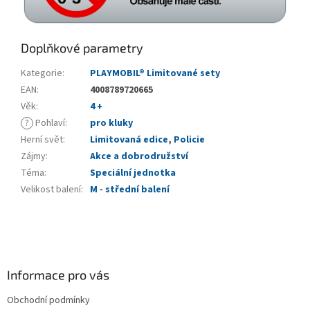
Doplňkové parametry
Kategorie
:
PLAYMOBIL® Limitované sety
EAN
:
4008789720665
Věk
:
4 +
?
Pohlaví
:
pro kluky
Herní svět
:
Limitovaná edice
,
Policie
Zájmy
:
Akce a dobrodružství
Téma
:
Speciální jednotka
Velikost balení
:
M - střední balení
Z
á
p
a
Informace pro vás
t
Obchodní podmínky
í