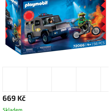
669 Kč
Měrná
Skladem
cena: