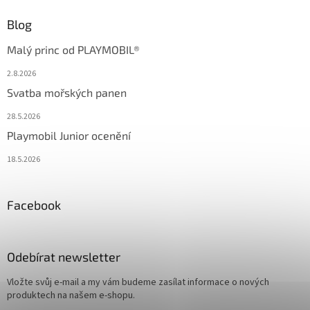
Blog
Malý princ od PLAYMOBIL®
2.8.2026
Svatba mořských panen
28.5.2026
Playmobil Junior ocenění
18.5.2026
Facebook
Odebírat newsletter
Vložte svůj e-mail a my vám budeme zasílat informace o nových
produktech na našem e-shopu.