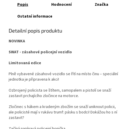
Popis
Hodnocení
Značka
Ostatní informace
Detailní popis produktu
NOVINKA
SWAT - zásahové policejní vozidlo
Limitovaná edice
Plně vybavené zásahové vozidlo se řítí na místo činu – speciální
jednotka je připravena k akci!
Ozbrojený policista se štítem, samopalem a pistolí se snaží
zastavit prchajícího zločince na motorce.
Zločinec s hákem a kradeným zbožím se snaží uniknout policii,
ale policisté mají v rukávu trumf: pásku s bodci! Dokážou ho s ní
zastavit?
Začíná napínavá policejní honička…