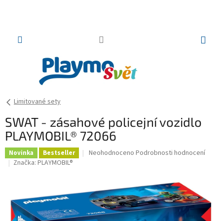
Přejít
na
obsah
NÁKUP
KOŠÍK
Limitované sety
SWAT - zásahové policejní vozidlo
PLAYMOBIL® 72066
Průměrné
Neohodnoceno
Podrobnosti hodnocení
Novinka
Bestseller
hodnocení
Značka:
PLAYMOBIL®
produktu
je
0,0
z
5
hvězdiček.