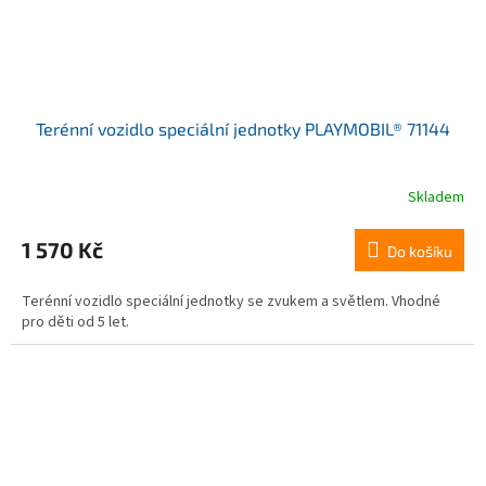
Terénní vozidlo speciální jednotky PLAYMOBIL® 71144
Skladem
Průměrné
hodnocení
produktu
1 570 Kč
Do košíku
je
4,0
Terénní vozidlo speciální jednotky se zvukem a světlem. Vhodné
z
pro děti od 5 let.
5
hvězdiček.