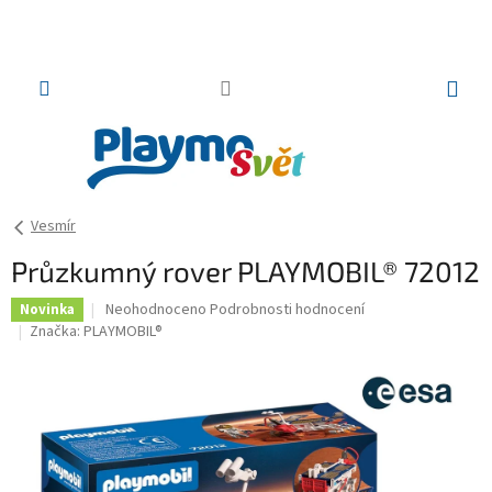
Přejít
na
obsah
NÁKUP
KOŠÍK
Vesmír
Průzkumný rover PLAYMOBIL® 72012
Průměrné
Neohodnoceno
Podrobnosti hodnocení
Novinka
hodnocení
Značka:
PLAYMOBIL®
produktu
je
0,0
z
5
hvězdiček.