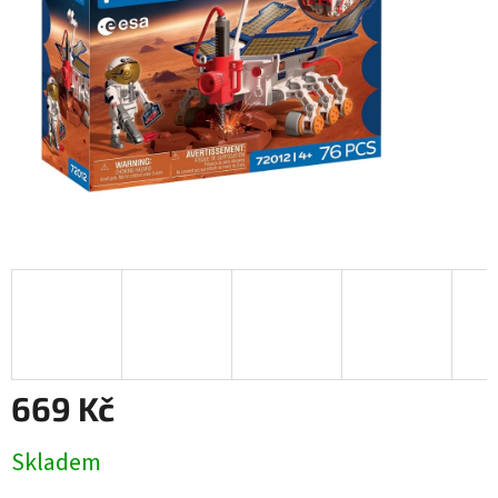
669 Kč
Měrná
Skladem
cena: