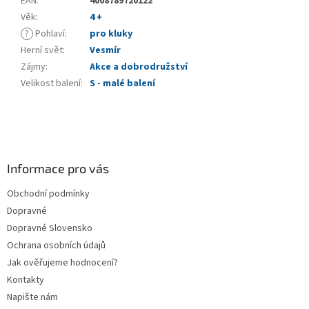
EAN
:
4008789720122
Věk
:
4 +
?
Pohlaví
:
pro kluky
Herní svět
:
Vesmír
Zájmy
:
Akce a dobrodružství
Velikost balení
:
S - malé balení
Z
á
p
a
Informace pro vás
t
Obchodní podmínky
í
Dopravné
Dopravné Slovensko
Ochrana osobních údajů
Jak ověřujeme hodnocení?
Kontakty
Napište nám