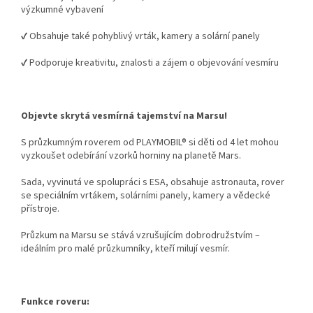
výzkumné vybavení
✔ Obsahuje také pohyblivý vrták, kamery a solární panely
✔ Podporuje kreativitu, znalosti a zájem o objevování vesmíru
Objevte skrytá vesmírná tajemství na Marsu!
S průzkumným roverem od PLAYMOBIL® si děti od 4 let mohou
vyzkoušet odebírání vzorků horniny na planetě Mars.
Sada, vyvinutá ve spolupráci s ESA, obsahuje astronauta, rover
se speciálním vrtákem, solárními panely, kamery a vědecké
přístroje.
Průzkum na Marsu se stává vzrušujícím dobrodružstvím –
ideálním pro malé průzkumníky, kteří milují vesmír.
Funkce roveru: