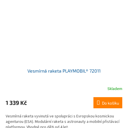
Vesmírná raketa PLAYMOBIL® 72011
Skladem
1 339 Kč
Do košíku
Vesmírná raketa vyvinutá ve spolupráci s Evropskou kosmickou
agenturou (ESA). Modulární raketa s astronauty a mobilní přistávací
platformou. Vhodné pro děti od 4 let.