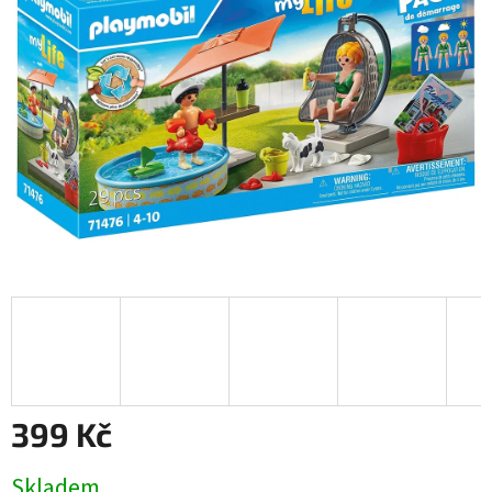
399 Kč
Měrná
Skladem
cena: