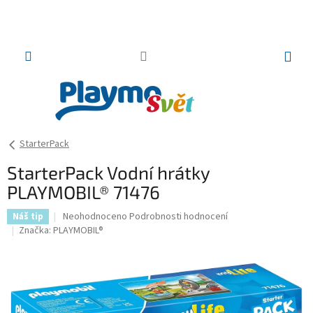
Přejít
na
obsah
NÁKUP
KOŠÍK
StarterPack
StarterPack Vodní hrátky
PLAYMOBIL® 71476
Průměrné
Neohodnoceno
Podrobnosti hodnocení
Náš tip
hodnocení
Značka:
PLAYMOBIL®
produktu
je
0,0
z
5
hvězdiček.