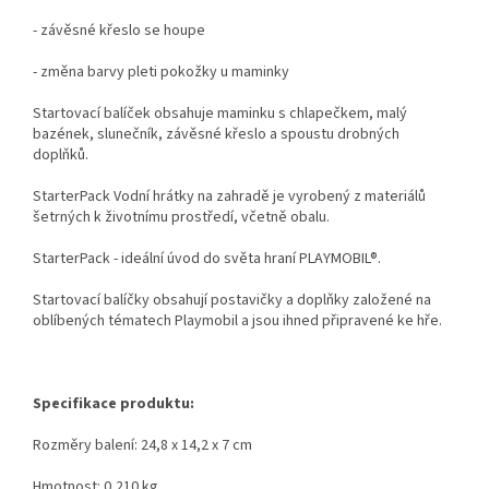
- závěsné křeslo se houpe
- změna barvy pleti pokožky u maminky
Startovací balíček obsahuje maminku s chlapečkem, malý
bazének, slunečník, závěsné křeslo a spoustu drobných
doplňků.
StarterPack Vodní hrátky na zahradě je vyrobený z materiálů
šetrných k životnímu prostředí, včetně obalu.
StarterPack - ideální úvod do světa hraní PLAYMOBIL®.
Startovací balíčky obsahují postavičky a doplňky založené na
oblíbených tématech Playmobil a jsou ihned připravené ke hře.
Specifikace produktu:
Rozměry balení: 24,8 x 14,2 x 7 cm
Hmotnost: 0,210 kg