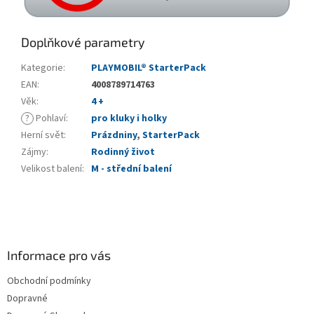
Doplňkové parametry
Kategorie
:
PLAYMOBIL® StarterPack
EAN
:
4008789714763
Věk
:
4 +
?
Pohlaví
:
pro kluky i holky
Herní svět
:
Prázdniny
,
StarterPack
Zájmy
:
Rodinný život
Velikost balení
:
M - střední balení
Z
á
p
a
Informace pro vás
t
Obchodní podmínky
í
Dopravné