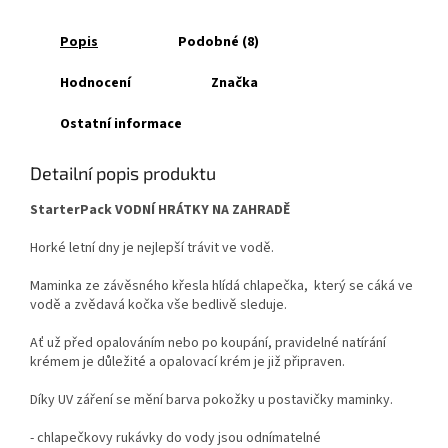
Popis
Podobné (8)
Hodnocení
Značka
Ostatní informace
Detailní popis produktu
StarterPack VODNÍ HRÁTKY NA ZAHRADĚ
Horké letní dny je nejlepší trávit ve vodě.
Maminka ze závěsného křesla hlídá chlapečka, který se cáká ve
vodě a zvědavá kočka vše bedlivě sleduje.
Ať už před opalováním nebo po koupání, pravidelné natírání
krémem je důležité a opalovací krém je již připraven.
Díky UV záření se mění barva pokožky u postavičky maminky.
- chlapečkovy rukávky do vody jsou odnímatelné