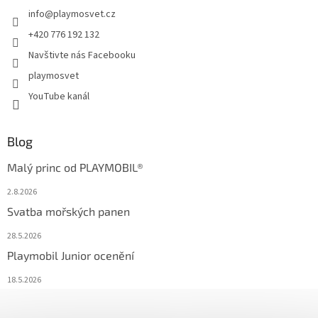
info
@
playmosvet.cz
+420 776 192 132
Navštivte nás Facebooku
playmosvet
YouTube kanál
Blog
Malý princ od PLAYMOBIL®
2.8.2026
Svatba mořských panen
28.5.2026
Playmobil Junior ocenění
18.5.2026