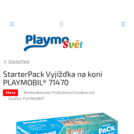
Přejít
na
obsah
NÁKUP
KOŠÍK
StarterPack
StarterPack Vyjížďka na koni
PLAYMOBIL® 71470
Průměrné
Neohodnoceno
Podrobnosti hodnocení
Sleva
hodnocení
Značka:
PLAYMOBIL®
produktu
je
0,0
z
5
hvězdiček.