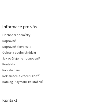
Z
á
p
a
Informace pro vás
t
Obchodní podmínky
í
Dopravné
Dopravné Slovensko
Ochrana osobních údajů
Jak ověřujeme hodnocení?
Kontakty
Napište nám
Reklamace a vrácení zboží
Katalog Playmobil ke stažení
Kontakt