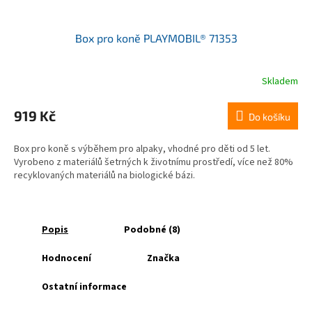
Box pro koně PLAYMOBIL® 71353
Skladem
Průměrné
hodnocení
produktu
919 Kč
Do košíku
je
5,0
Box pro koně s výběhem pro alpaky, vhodné pro děti od 5 let.
z
Vyrobeno z materiálů šetrných k životnímu prostředí, více než 80%
5
recyklovaných materiálů na biologické bázi.
hvězdiček.
Popis
Podobné (8)
Hodnocení
Značka
Ostatní informace