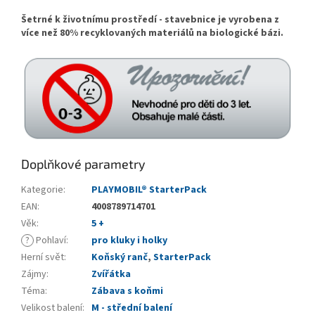
Šetrné k životnímu prostředí - stavebnice je vyrobena z
více než 80% recyklovaných materiálů na biologické bázi.
Doplňkové parametry
Kategorie
:
PLAYMOBIL® StarterPack
EAN
:
4008789714701
Věk
:
5 +
?
Pohlaví
:
pro kluky i holky
Herní svět
:
Koňský ranč
,
StarterPack
Zájmy
:
Zvířátka
Téma
:
Zábava s koňmi
Velikost balení
:
M - střední balení