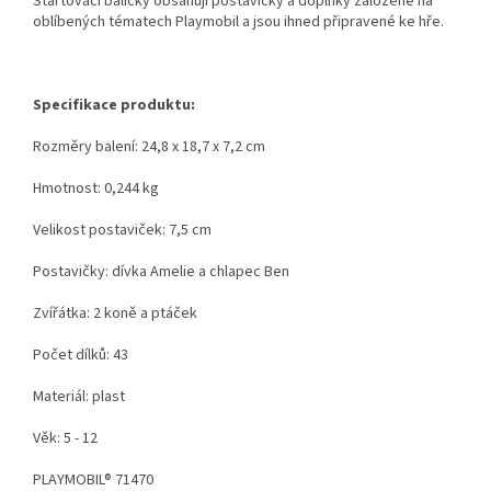
Startovací balíčky obsahují postavičky a doplňky založené na
oblíbených tématech Playmobil a jsou ihned připravené ke hře.
Specifikace produktu:
Rozměry balení: 24,8 x 18,7 x 7,2 cm
Hmotnost: 0,244 kg
Velikost postaviček: 7,5 cm
Postavičky: dívka Amelie a chlapec Ben
Zvířátka: 2 koně a ptáček
Počet dílků: 43
Materiál: plast
Věk: 5 - 12
PLAYMOBIL® 71470