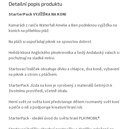
Detailní popis produktu
StarterPack VYJÍŽĎKA NA KONI
Kamarádi z ranče Waterfall Amelie a Ben podniknou vyjížďku na
koních na přilehlou pláž.
Na pláži si uspořádají piknik se spoustou dobrot.
Hnědá klisna Anglického plnokrevníka a šedý Andaluský valach si
pochutnají na sladké mrkvi.
Startovací balíček obsahuje dívku a chlapce, dva koně, vybavení
na piknik a strom s ptáčkem.
StarterPack Jízda na koni je vyrobený z materiálů šetrných k
životnímu prostředí, včetně obalu.
Herní svět ze světa koní představuje dětem rozmanitý svět koní
a péče o ně a podporuje kreativní hraní roli.
StarterPack - ideální úvod do světa hraní PLAYMOBIL®.