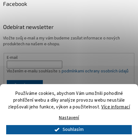
Facebook
Odebírat newsletter
Vložte svůj e-mail a my vám budeme zasílat informace o nových
produktech na našem e-shopu.
E-mail
Vložením e-mailu souhlasíte s
podmínkami ochrany osobních údajů
PŘIHLÁSIT SE
Používáme cookies, abychom Vám umožnili pohodlné
prohlížení webu a díky analýze provozu webu neustále
zlepšovali jeho funkce, výkon a použitelnost.
Více informací
Vytvořil Shoptet
Nastavení
Souhlasím
Copyright 2026
Playmosvět.cz
. Všechna práva vyhrazena.
Upravit
nastavení cookies