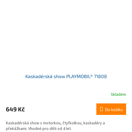
Kaskadérská show PLAYMOBIL® 71808
Skladem
649 Kč
Do košíku
Kaskadérská show s motorkou, čtyřkolkou, kaskadéry a
překážkami. Vhodné pro děti od 4 let.