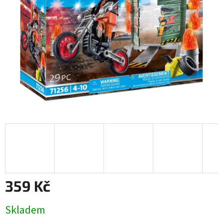
359 Kč
Měrná
Skladem
cena: