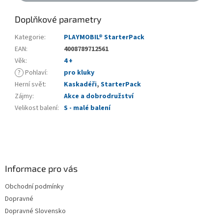
Doplňkové parametry
Kategorie
:
PLAYMOBIL® StarterPack
EAN
:
4008789712561
Věk
:
4 +
?
Pohlaví
:
pro kluky
Herní svět
:
Kaskadéři
,
StarterPack
Zájmy
:
Akce a dobrodružství
Velikost balení
:
S - malé balení
Z
á
p
a
Informace pro vás
t
Obchodní podmínky
í
Dopravné
Dopravné Slovensko