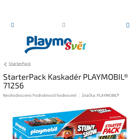
Přejít
na
obsah
NÁKUP
KOŠÍK
StarterPack
StarterPack Kaskadér PLAYMOBIL®
71256
Průměrné
Neohodnoceno
Podrobnosti hodnocení
Značka:
PLAYMOBIL®
hodnocení
produktu
je
0,0
z
5
hvězdiček.