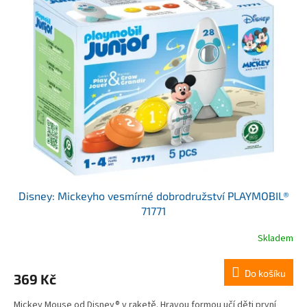
Disney: Mickeyho vesmírné dobrodružství PLAYMOBIL®
71771
Skladem
Do košíku
369 Kč
Mickey Mouse od Disney® v raketě. Hravou formou učí děti první