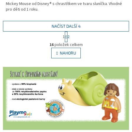
Mickey Mouse od Disney® s chrastítkem ve tvaru sluníčka. Vhodné
pro děti od 1 roku.
NAČÍST DALŠÍ 4
S
1
2
t
O
r
16
položek celkem
v
á
l
NAHORU
n
á
k
d
o
v
a
á
c
n
í
í
p
r
v
k
y
v
ý
p
i