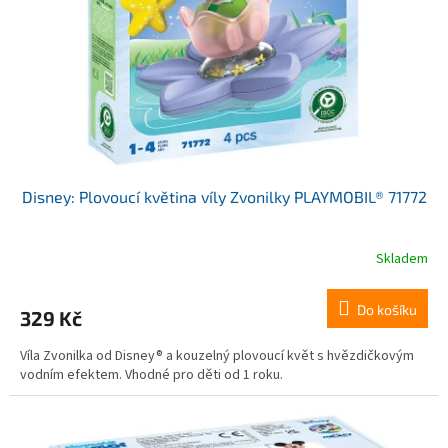
Disney: Plovoucí květina víly Zvonilky PLAYMOBIL® 71772
Skladem
Do košíku
329 Kč
Víla Zvonilka od Disney® a kouzelný plovoucí květ s hvězdičkovým
vodním efektem. Vhodné pro děti od 1 roku.