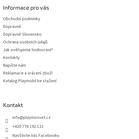
p
a
Informace pro vás
t
Obchodní podmínky
í
Dopravné
Dopravné Slovensko
Ochrana osobních údajů
Jak ověřujeme hodnocení?
Kontakty
Napište nám
Reklamace a vrácení zboží
Katalog Playmobil ke stažení
Kontakt
info
@
playmosvet.cz
+420 776 192 132
Navštivte nás Facebooku