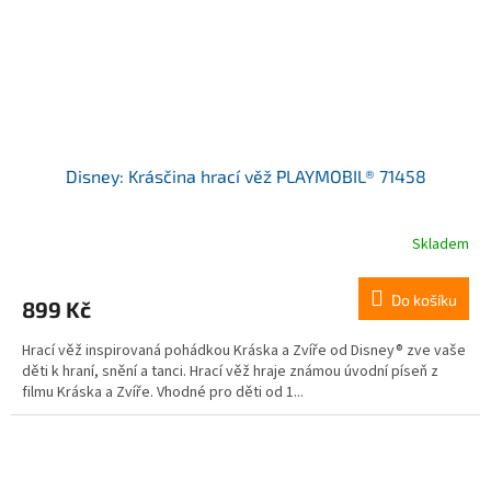
Disney: Krásčina hrací věž PLAYMOBIL® 71458
Skladem
Do košíku
899 Kč
Hrací věž inspirovaná pohádkou Kráska a Zvíře od Disney® zve vaše
děti k hraní, snění a tanci. Hrací věž hraje známou úvodní píseň z
filmu Kráska a Zvíře. Vhodné pro děti od 1...