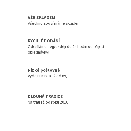
s
u
VŠE SKLADEM
Všechno zboží máme skladem!
RYCHLÉ DODÁNÍ
Odesíláme nejpozději do 24 hodin od přijetí
objednávky!
Nízké poštovné
Výdejní místa již od 69,-
DLOUHÁ TRADICE
Na trhu již od roku 2010
Z
á