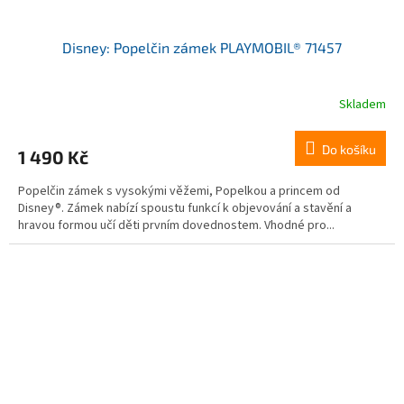
Disney: Popelčin zámek PLAYMOBIL® 71457
Skladem
Do košíku
1 490 Kč
Popelčin zámek s vysokými věžemi, Popelkou a princem od
Disney®. Zámek nabízí spoustu funkcí k objevování a stavění a
hravou formou učí děti prvním dovednostem. Vhodné pro...