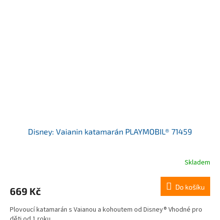
Disney: Vaianin katamarán PLAYMOBIL® 71459
Skladem
Do košíku
669 Kč
Plovoucí katamarán s Vaianou a kohoutem od Disney® Vhodné pro
děti od 1 roku.