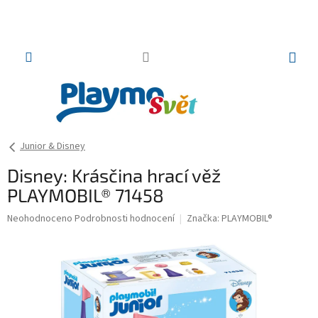
Přejít
na
obsah
NÁKUP
KOŠÍK
Junior & Disney
Disney: Krásčina hrací věž
PLAYMOBIL® 71458
Průměrné
Neohodnoceno
Podrobnosti hodnocení
Značka:
PLAYMOBIL®
hodnocení
produktu
je
0,0
z
5
hvězdiček.