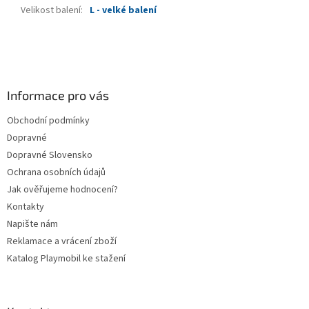
Velikost balení
:
L - velké balení
Z
á
p
a
Informace pro vás
t
Obchodní podmínky
í
Dopravné
Dopravné Slovensko
Ochrana osobních údajů
Jak ověřujeme hodnocení?
Kontakty
Napište nám
Reklamace a vrácení zboží
Katalog Playmobil ke stažení