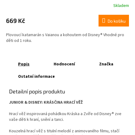
Skladem
669 Kč
Do košíku
Plovoucí katamarán s Vaianou a kohoutem od Disney® Vhodné pro
děti od 1 roku.
Popis
Hodnocení
Značka
Ostatní informace
Detailní popis produktu
JUNIOR & DISNEY: KRÁSČINA HRACÍ VĚŽ
Hrací věž inspirovaná pohádkou Kráska a Zvíře od Disney® zve
vaše děti k hraní, snění a tanci.
Kouzelná hrací věž s titulní melodií z animovaného filmu, stačí