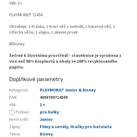
Věk: 1+
PLAYMOBIL® 71458
Obsahuje: 1 Kráska, 1 hrací věž s melodií, 1 barevná věž, 1
střecha věže, 1 vlajka, 1 okenní prvek
©Disney
Šetrné k životnímu prostředí - stavebnice je vyrobena z
více než 90% bioplastů a obaly ze 100% recyklovaného
papíru.
Doplňkové parametry
Kategorie
:
PLAYMOBIL® Junior & Disney
EAN
:
4008789714589
Věk
:
1 +
?
Pohlaví
:
pro holky
Herní svět
:
Junior
Zájmy
:
Filmy a seriály
,
Hračky pro batolata
Téma
:
Disney