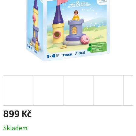
899 Kč
Měrná
Skladem
cena: