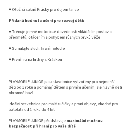
● Otočná sukně Krásky pro dojem tance
Přidaná hodnota učení pro rozvoj dětí:
● Trénuje jemné motorické dovednosti vkládáním postav a
předmětů, otáčením a pohybem různých prvků věže
● Stimulujte sluch: hraní melodie
● První hra na hrdiny s Kráskou
PLAYMOBIL® JUNIOR jsou stavebnice vytvořeny pro nejmenší
děti od 1 roku a pomáhají dětem s prvním učením, ale hlavně děti
ohromně baví.
Ideální stavebnice pro malé ručičky a první objevy, vhodné pro
batolata od 1 roku do 4 let.
PLAYMOBIL® JUNIOR představuje
maximální možnou
bezpečnost při hraní pro vaše dítě
: