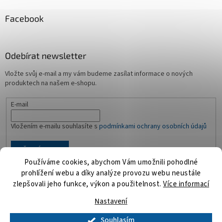
Facebook
Odebírat newsletter
Vložte svůj e-mail a my vám budeme zasílat informace o nových
produktech na našem e-shopu.
E-mail
Vložením e-mailu souhlasíte s
podmínkami ochrany osobních údajů
PŘIHLÁSIT SE
Používáme cookies, abychom Vám umožnili pohodlné
prohlížení webu a díky analýze provozu webu neustále
zlepšovali jeho funkce, výkon a použitelnost.
Více informací
Vytvořil Shoptet
Nastavení
Souhlasím