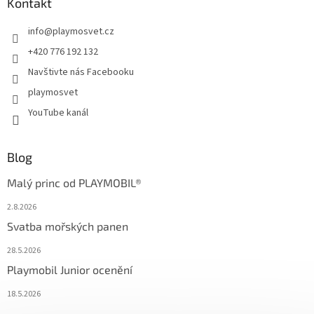
Kontakt
info
@
playmosvet.cz
+420 776 192 132
Navštivte nás Facebooku
playmosvet
YouTube kanál
Blog
Malý princ od PLAYMOBIL®
2.8.2026
Svatba mořských panen
28.5.2026
Playmobil Junior ocenění
18.5.2026