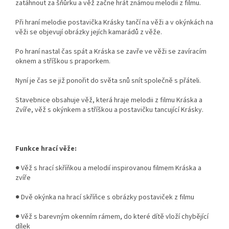
zatáhnout za šňůrku a věž začne hrát známou melodii z filmu.
Při hraní melodie postavička Krásky tančí na věži a v okýnkách na
věži se objevují obrázky jejích kamarádů z věže.
Po hraní nastal čas spát a Kráska se zavře ve věži se zavíracím
oknem a stříškou s praporkem.
Nyní je čas se již ponořit do světa snů snít společně s přáteli.
Stavebnice obsahuje věž, která hraje melodii z filmu Kráska a
Zvíře, věž s okýnkem a stříškou a postavičku tancující Krásky.
Funkce hrací věže:
● Věž s hrací skříňkou a melodií inspirovanou filmem Kráska a
zvíře
● Dvě okýnka na hrací skříňce s obrázky postaviček z filmu
● Věž s barevným okenním rámem, do které dítě vloží chybějící
dílek