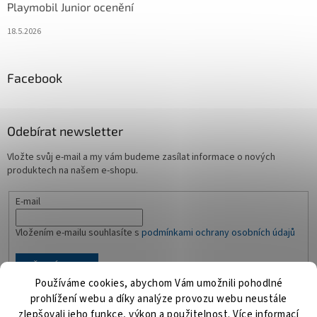
Playmobil Junior ocenění
18.5.2026
Facebook
Odebírat newsletter
Vložte svůj e-mail a my vám budeme zasílat informace o nových
produktech na našem e-shopu.
E-mail
Vložením e-mailu souhlasíte s
podmínkami ochrany osobních údajů
PŘIHLÁSIT SE
Používáme cookies, abychom Vám umožnili pohodlné
prohlížení webu a díky analýze provozu webu neustále
zlepšovali jeho funkce, výkon a použitelnost.
Více informací