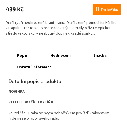
439 Kč
Do košíku
Dračí rytíři neohroženě brání hranici Dračí země pomocí funkčního
katapultu. Tento set s propracovanými detaily oživuje epickou
středověkou akci – nezbytný doplněk každé sbírky...
Popis
Hodnocení
Značka
Ostatní informace
Detailní popis produktu
NOVINKA
VELITEL DRAČÍCH RYTÍŘŮ
Velitel řádu Draka se svým pobočníkem projíždí královstvím –
hrdě nese prapor svého řádu.