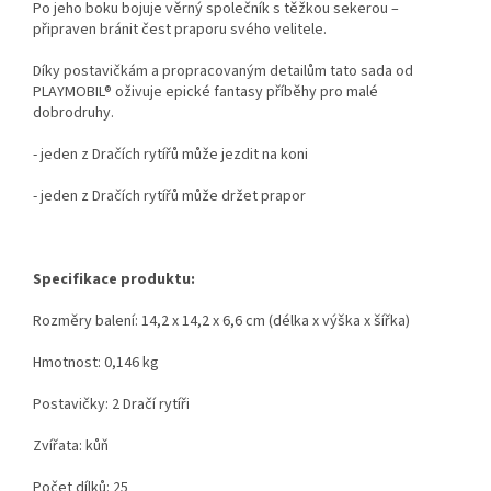
Po jeho boku bojuje věrný společník s těžkou sekerou –
připraven bránit čest praporu svého velitele.
Díky postavičkám a propracovaným detailům tato sada od
PLAYMOBIL® oživuje epické fantasy příběhy pro malé
dobrodruhy.
- jeden z Dračích rytířů může jezdit na koni
- jeden z Dračích rytířů může držet prapor
Specifikace produktu:
Rozměry balení: 14,2 x 14,2 x 6,6 cm (délka x výška x šířka)
Hmotnost: 0,146 kg
Postavičky: 2 Dračí rytíři
Zvířata: kůň
Počet dílků: 25