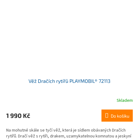
Věž Dračích rytířů PLAYMOBIL® 72113
Skladem
1 990 Kč
Do košíku
Na mohutné skále se tyčí věž, která je sídlem obávaných Dračích
rytířů. Dračí věž s rytíři, drakem, uzamykatelnou komnatou a jeskyní