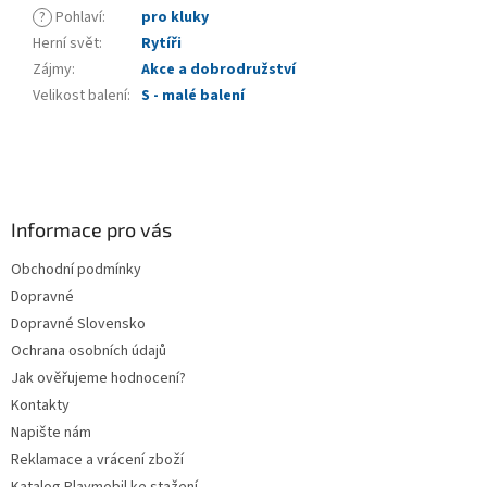
?
Pohlaví
:
pro kluky
Herní svět
:
Rytíři
Zájmy
:
Akce a dobrodružství
Velikost balení
:
S - malé balení
Z
á
p
a
Informace pro vás
t
Obchodní podmínky
í
Dopravné
Dopravné Slovensko
Ochrana osobních údajů
Jak ověřujeme hodnocení?
Kontakty
Napište nám
Reklamace a vrácení zboží
Katalog Playmobil ke stažení