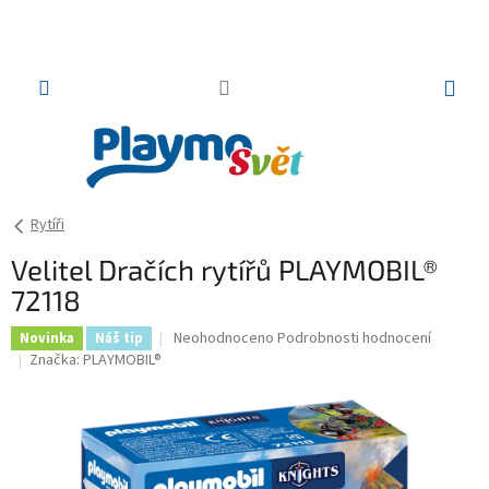
Přejít
na
obsah
NÁKUP
KOŠÍK
Rytíři
Velitel Dračích rytířů PLAYMOBIL®
72118
Průměrné
Neohodnoceno
Podrobnosti hodnocení
Novinka
Náš tip
hodnocení
Značka:
PLAYMOBIL®
produktu
je
0,0
z
5
hvězdiček.