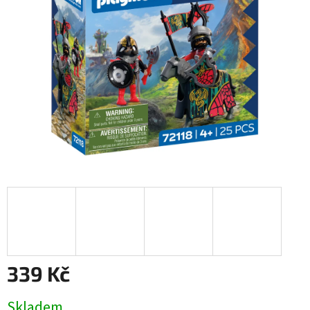
339 Kč
Měrná
Skladem
cena: