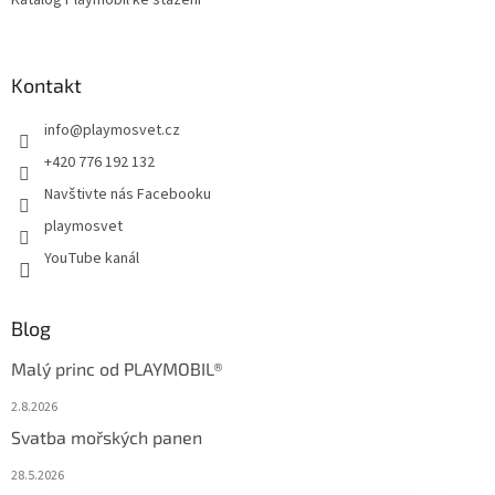
Kontakt
info
@
playmosvet.cz
+420 776 192 132
Navštivte nás Facebooku
playmosvet
YouTube kanál
Blog
Malý princ od PLAYMOBIL®
2.8.2026
Svatba mořských panen
28.5.2026