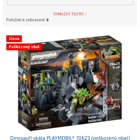
VYMAZAT FILTRY
Položek k zobrazení:
8
V
Sleva
ý
Poškozený obal
p
i
s
p
r
o
d
u
k
t
ů
Dinosauří skála PLAYMOBIL® 70623 (poškozený obal)