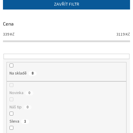
p
ZAVŘÍT FILTR
r
o
d
Cena
u
339
Kč
3119
Kč
k
t
ů
Na skladě
8
Novinka
0
Náš tip
0
Sleva
1