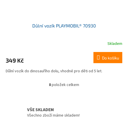
Důlní vozík PLAYMOBIL® 70930
Skladem
Do košíku
349 Kč
Důlní vozík do dinosauřího dolu, vhodné pro děti od 5 let.
8
položek celkem
O
v
l
á
d
VŠE SKLADEM
a
Všechno zboží máme skladem!
c
í