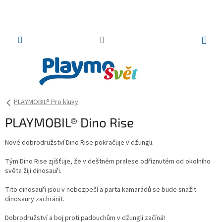
Přejít
na
obsah
NÁKUP
KOŠÍK
PLAYMOBIL® Pro kluky
PLAYMOBIL® Dino Rise
Nové dobrodružství Dino Rise pokračuje v džungli.
Tým Dino Rise zjišťuje, že v deštném pralese odříznutém od okolního
světa žiji dinosauři.
Tito dinosauři jsou v nebezpečí a parta kamarádů se bude snažit
dinosaury zachránit.
Dobrodružství a boj proti padouchům v džungli začíná!