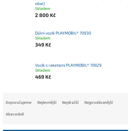
obal)
Skladem
2 800 Kč
Důlní vozík PLAYMOBIL® 70930
Skladem
349 Kč
Vozík s raketami PLAYMOBIL® 70929
Skladem
469 Kč
Ř
a
Doporučujeme
Nejlevnější
Nejdražší
Nejprodávanější
z
e
Abecedně
n
í