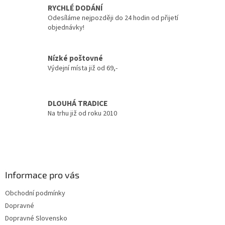
p
RYCHLÉ DODÁNÍ
r
Odesíláme nejpozději do 24 hodin od přijetí
v
objednávky!
k
y
v
Nízké poštovné
ý
Výdejní místa již od 69,-
p
i
s
u
DLOUHÁ TRADICE
Na trhu již od roku 2010
Z
á
p
a
Informace pro vás
t
Obchodní podmínky
í
Dopravné
Dopravné Slovensko