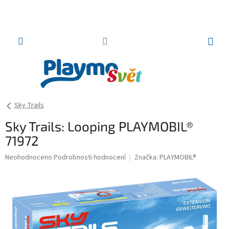
Přejít
na
obsah
NÁKUP
KOŠÍK
Sky Trails
Sky Trails: Looping PLAYMOBIL®
71972
Průměrné
Neohodnoceno
Podrobnosti hodnocení
Značka:
PLAYMOBIL®
hodnocení
produktu
je
0,0
z
5
hvězdiček.