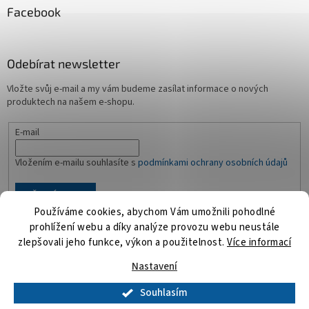
Facebook
Odebírat newsletter
Vložte svůj e-mail a my vám budeme zasílat informace o nových
produktech na našem e-shopu.
E-mail
Vložením e-mailu souhlasíte s
podmínkami ochrany osobních údajů
PŘIHLÁSIT SE
Používáme cookies, abychom Vám umožnili pohodlné
prohlížení webu a díky analýze provozu webu neustále
zlepšovali jeho funkce, výkon a použitelnost.
Více informací
Vytvořil Shoptet
Nastavení
Souhlasím
Copyright 2026
Playmosvět.cz
. Všechna práva vyhrazena.
Upravit