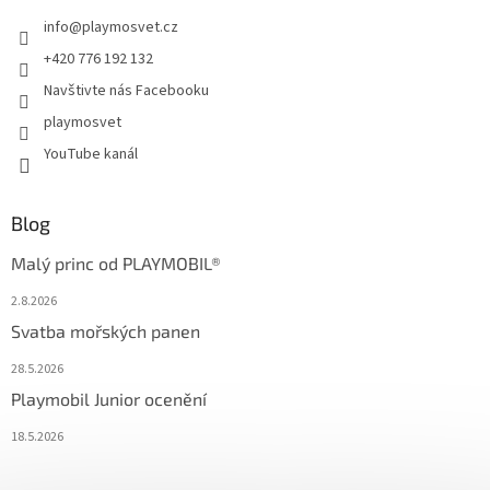
info
@
playmosvet.cz
+420 776 192 132
Navštivte nás Facebooku
playmosvet
YouTube kanál
Blog
Malý princ od PLAYMOBIL®
2.8.2026
Svatba mořských panen
28.5.2026
Playmobil Junior ocenění
18.5.2026