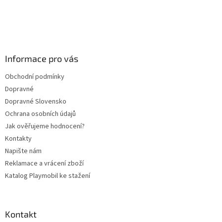
Z
á
p
a
Informace pro vás
t
Obchodní podmínky
í
Dopravné
Dopravné Slovensko
Ochrana osobních údajů
Jak ověřujeme hodnocení?
Kontakty
Napište nám
Reklamace a vrácení zboží
Katalog Playmobil ke stažení
Kontakt