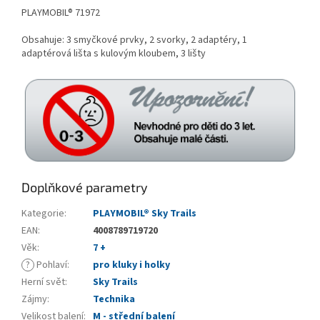
PLAYMOBIL® 71972
Obsahuje: 3 smyčkové prvky, 2 svorky, 2 adaptéry, 1
adaptérová lišta s kulovým kloubem, 3 lišty
Doplňkové parametry
Kategorie
:
PLAYMOBIL® Sky Trails
EAN
:
4008789719720
Věk
:
7 +
?
Pohlaví
:
pro kluky i holky
Herní svět
:
Sky Trails
Zájmy
:
Technika
Velikost balení
:
M - střední balení