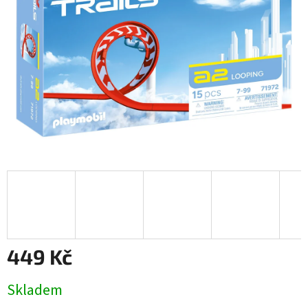
449 Kč
Měrná
Skladem
cena: