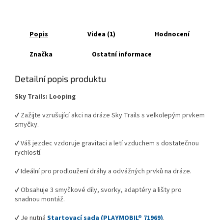
Popis
Videa (1)
Hodnocení
Značka
Ostatní informace
Detailní popis produktu
Sky Trails: Looping
✔ Zažijte vzrušující akci na dráze Sky Trails s velkolepým prvkem
smyčky.
✔ Váš jezdec vzdoruje gravitaci a letí vzduchem s dostatečnou
rychlostí.
✔ Ideální pro prodloužení dráhy a odvážných prvků na dráze.
✔ Obsahuje 3 smyčkové díly, svorky, adaptéry a lišty pro
snadnou montáž.
✔ Je nutná
Startovací sada (PLAYMOBIL® 71969)
.