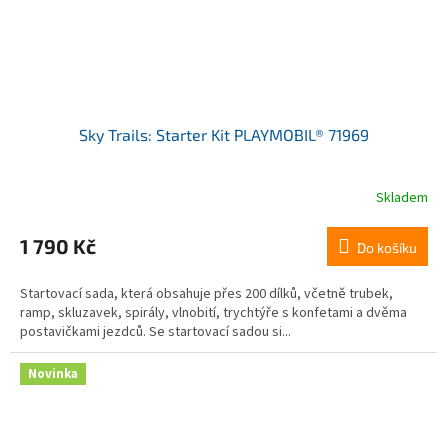
Sky Trails: Starter Kit PLAYMOBIL® 71969
Skladem
1 790 Kč
Do košíku
Startovací sada, která obsahuje přes 200 dílků, včetně trubek,
ramp, skluzavek, spirály, vlnobití, trychtýře s konfetami a dvěma
postavičkami jezdců. Se startovací sadou si...
Novinka