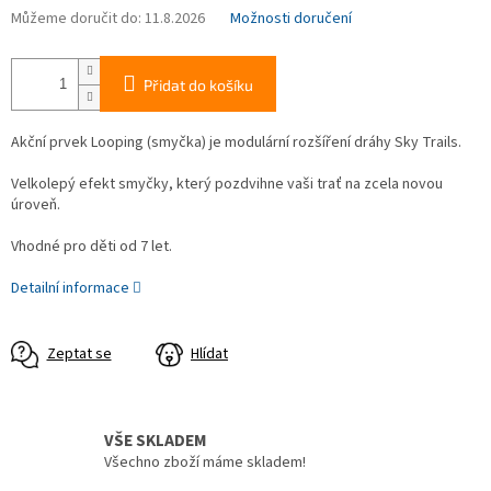
Můžeme doručit do:
11.8.2026
Možnosti doručení
Přidat do košíku
Akční prvek Looping (smyčka) je modulární rozšíření dráhy Sky Trails.
Velkolepý efekt smyčky, který pozdvihne vaši trať na zcela novou
úroveň.
Vhodné pro děti od 7 let.
Detailní informace
Zeptat se
Hlídat
VŠE SKLADEM
Všechno zboží máme skladem!