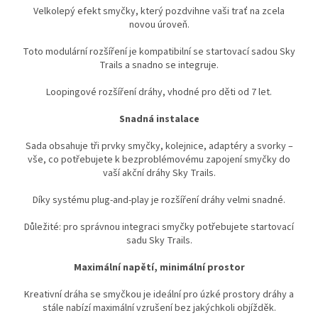
Velkolepý efekt smyčky, který pozdvihne vaši trať na zcela
novou úroveň.
Toto modulární rozšíření je kompatibilní se startovací sadou Sky
Trails a snadno se integruje.
Loopingové rozšíření dráhy, vhodné pro děti od 7 let.
Snadná instalace
Sada obsahuje tři prvky smyčky, kolejnice, adaptéry a svorky –
vše, co potřebujete k bezproblémovému zapojení smyčky do
vaší akční dráhy Sky Trails.
Díky systému plug-and-play je rozšíření dráhy velmi snadné.
Důležité: pro správnou integraci smyčky potřebujete startovací
sadu Sky Trails.
Maximální napětí, minimální prostor
Kreativní dráha se smyčkou je ideální pro úzké prostory dráhy a
stále nabízí maximální vzrušení bez jakýchkoli objížděk.