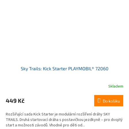
Sky Trails: Kick Starter PLAYMOBIL® 72060
Skladem
449 Kč
Do košíku
Rozšiřující sada Kick Starter je modulární rozšíření dráhy SKY
TRAILS. Druhá startovací dráha s postavičkou jezdkyně – pro dvojitý
start a možnosti závodů. Vhodné pro děti od...