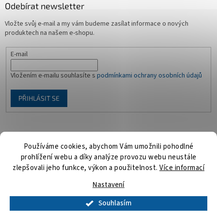
Odebírat newsletter
Vložte svůj e-mail a my vám budeme zasílat informace o nových
produktech na našem e-shopu.
E-mail
Vložením e-mailu souhlasíte s
podmínkami ochrany osobních údajů
PŘIHLÁSIT SE
Facebook
Používáme cookies, abychom Vám umožnili pohodlné
prohlížení webu a díky analýze provozu webu neustále
zlepšovali jeho funkce, výkon a použitelnost.
Více informací
Vytvořil Shoptet
Nastavení
Souhlasím
Copyright 2026
Playmosvět.cz
. Všechna práva vyhrazena.
Upravit
nastavení cookies