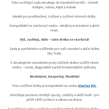
Tato rozšiřující sada obsahuje 26 stavebních prvků – včetně
kolejnic, nohou, klipů a trubek.
Ideální pro prodloužení, zvýšení a zvýšení strmosti dráhy.
Kompatibilní se startovací sadou - ideální pro kreativní a akční
hraní.
Výš, rychleji, dále – vaše dráha se rozrůstá!
Sada je perfektním rozšířením pro vaši stavební a akční dráhu
Sky Trails.
S obsahujícími stavebními prvky můžete dráhu rozšířit všemi
směry – svisle, diagonálně a ještě kreativnějšími způsoby.
Modulární, bezpečný, flexibilní
Toto rozšíření dráhy je kompatibilní se sadou
Starter Kit
.
Umožňuje postavit strmější sjezdy, zatáčky a delší tratě - pro
ještě větší rychlost a zábavu na dráze.
S rozšiřující sadou si můžete vytvářet individuální řešení dráhy –