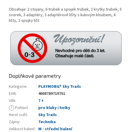
Obsahuje: 2 stojany, 6 trubek a spojek trubek, 2 krytky trubek, 5
svorek, 3 adaptéry, 3 adaptérové ​​lišty s kulovým kloubem, 4
lišty, 2 spojky lišt
Doplňkové parametry
Kategorie
:
PLAYMOBIL® Sky Trails
EAN
:
4008789719751
Věk
:
7 +
?
Pohlaví
:
pro kluky i holky
Herní svět
:
Sky Trails
Zájmy
:
Technika
Velikost balení
:
M - střední balení