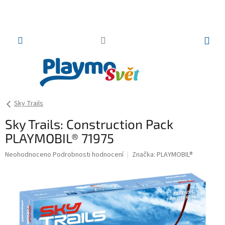
Přejít
na
obsah
NÁKUP
KOŠÍK
Sky Trails
Sky Trails: Construction Pack
PLAYMOBIL® 71975
Průměrné
Neohodnoceno
Podrobnosti hodnocení
Značka:
PLAYMOBIL®
hodnocení
produktu
je
0,0
z
5
hvězdiček.