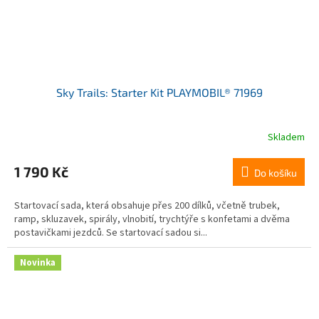
Sky Trails: Starter Kit PLAYMOBIL® 71969
Skladem
1 790 Kč
Do košíku
Startovací sada, která obsahuje přes 200 dílků, včetně trubek,
ramp, skluzavek, spirály, vlnobití, trychtýře s konfetami a dvěma
postavičkami jezdců. Se startovací sadou si...
Novinka