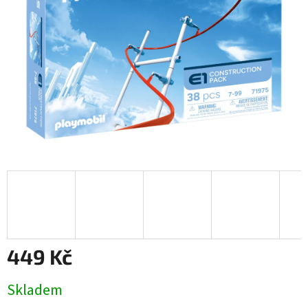
449 Kč
Měrná
Skladem
cena: