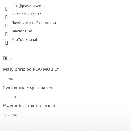
info
@
playmosvet.cz
+420 776 192 132
Navštivte nás Facebooku
playmosvet
YouTube kanál
Blog
Malý princ od PLAYMOBIL®
2.8.2026
Svatba mořských panen
28.5.2026
Playmobil Junior ocenění
18.5.2026