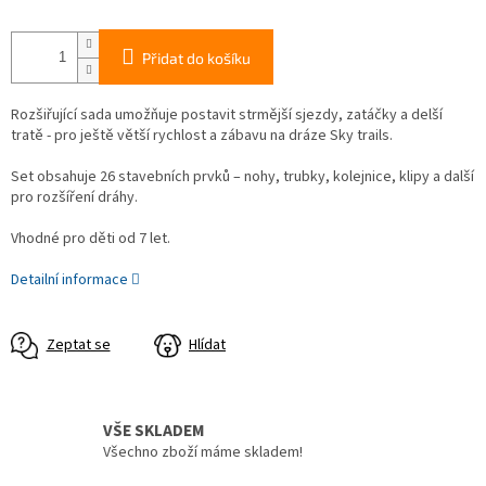
Přidat do košíku
Rozšiřující sada umožňuje postavit strmější sjezdy, zatáčky a delší
tratě - pro ještě větší rychlost a zábavu na dráze Sky trails.
Set obsahuje 26 stavebních prvků – nohy, trubky, kolejnice, klipy a další
pro rozšíření dráhy.
Vhodné pro děti od 7 let.
Detailní informace
Zeptat se
Hlídat
VŠE SKLADEM
Všechno zboží máme skladem!