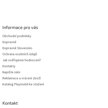
Z
á
p
a
Informace pro vás
t
Obchodní podmínky
í
Dopravné
Dopravné Slovensko
Ochrana osobních údajů
Jak ověřujeme hodnocení?
Kontakty
Napište nám
Reklamace a vrácení zboží
Katalog Playmobil ke stažení
Kontakt