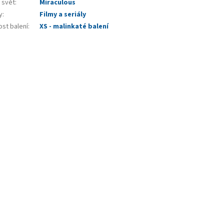
 svět
:
Miraculous
y
:
Filmy a seriály
ost balení
:
XS - malinkaté balení