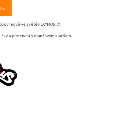
íku
kocour nově ve světě PLAYMOBIL®.
oušky a prstenem s oranžovým kouzlem.