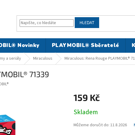
HLEDAT
BIL® Novinky
PLAYMOBIL® Sběratelé
K
my a seriály
Miraculous
Miraculous: Rena Rouge PLAYMOBIL® 7
YMOBIL® 71339
BIL®
159 Kč
Měrná
Skladem
cena:
Můžeme doručit do:
11.8.2026