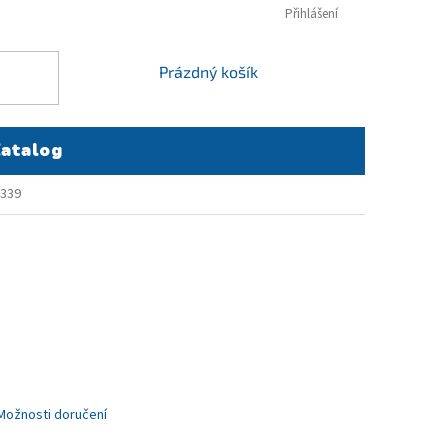
Přihlášení
NÁKUPNÍ
Prázdný košík
KOŠÍK
atalog
1339
Možnosti doručení