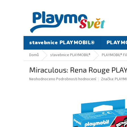
Přejít
na
obsah
stavebnice PLAYMOBIL®
PLAYMO
Domů
stavebnice PLAYMOBIL®
PLAYMOBIL® Fil
Miraculous: Rena Rouge PLA
Průměrné
Neohodnoceno
Podrobnosti hodnocení
Značka:
PLAYMO
hodnocení
produktu
je
0,0
z
5
hvězdiček.