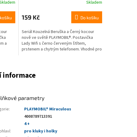
Skladem
Skladem
159 Kč
košíku
Do košíku
cour
Seriál Kouzelná Beruška a Černý kocour
čka
nově ve světě PLAYMOBIL®. Postavička
em a
Lady Wifi s černo červeným štítem,
prstenem a chytrým telefonem. Vhodné pro
děti od 4 let.
í informace
lňkové parametry
gorie
:
PLAYMOBIL® Miraculous
4008789713391
4 +
ohlaví
:
pro kluky i holky