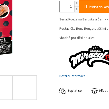
Přidat do koš
Seriál Kouzelná Beruška a Černý 
Postavička Rena Rouge s liščími 
Vhodné pro děti od 4 let.
Detailní informace
Zeptat se
Hlídat