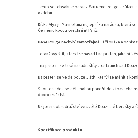
Tento set obsahuje postavičku Rene Rouge s hůlkou a o
ozdobu.
Dívka Alya je Marinettina nejlepší kamarádka, která 
Černému kocourovi chránit Paříž.
Rene Rouge nechybí samozřejmě liščí ouška a odnímat
- oranžový štít, který lze nasadit na prsten, jako přívě
- na prsten lze také nasadit štíty z ostatních sad Ko
Na prsten se vejde pouze 1 štít, který lze měnit a kom
S touto sadou se děti mohou ponořit do zábavného hra
dobrodružství.
Užijte si dobrodružství ve světě Kouzelné berušky a
Specifikace produktu: