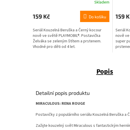
Skladem
159 Kč
159 K
Do košíku
Seriál Kouzelná Beruška a Černý kocour
Seriál K
nově ve světě PLAYMOBIL®. Postavička
nově ve
Želváka se zeleným štítem a prstenem.
super pa
Vhodné pro děti od 4 let.
prstenem
Popis
Detailní popis produktu
MIRACULOUS: RENA ROUGE
Postavičky z populárního seriálu Kouzelná Beruška a 
Zažijte kouzelný svět Miraculous s fantastickým hern