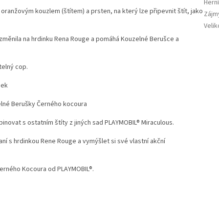
Herní
ranžovým kouzlem (štítem) a prsten, na který lze připevnit štít, jako
Zájm
Velik
se změnila na hrdinku Rena Rouge a pomáhá Kouzelné Berušce a
elný cop.
sek
uzelné Berušky Černého kocoura
binovat s ostatním štíty z jiných sad PLAYMOBIL® Miraculous.
ní s hrdinkou Rene Rouge a vymýšlet si své vlastní akční
 Černého Kocoura od PLAYMOBIL®.