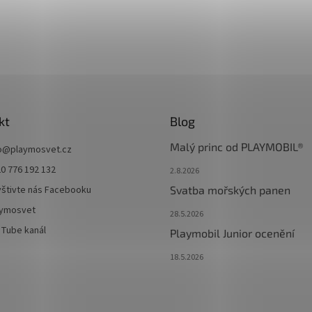
kt
Blog
Malý princ od PLAYMOBIL®
o
@
playmosvet.cz
0 776 192 132
2.8.2026
štivte nás Facebooku
Svatba mořských panen
aymosvet
28.5.2026
Tube kanál
Playmobil Junior ocenění
18.5.2026