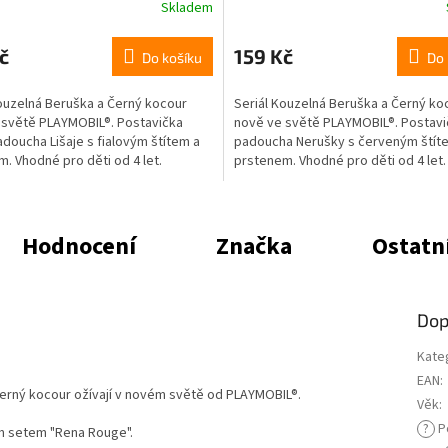
Skladem
č
159 Kč
Do košíku
Do 
ouzelná Beruška a Černý kocour
Seriál Kouzelná Beruška a Černý ko
 světě PLAYMOBIL®. Postavička
nově ve světě PLAYMOBIL®. Postavi
doucha Lišaje s fialovým štítem a
padoucha Nerušky s červeným štít
. Vhodné pro děti od 4 let.
prstenem. Vhodné pro děti od 4 let.
Hodnocení
Značka
Ostatn
Dop
Kate
EAN
:
Černý kocour ožívají v novém světě od PLAYMOBIL®.
Věk
:
?
P
ím setem "Rena Rouge".