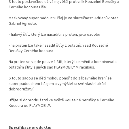
S touto postavičkou ožívá největší protivník Kouzelné Berušky a
Černého kocoura Lišaj.
Maskovaný super padouch Lišaj je ve skutečnosti Adrienův otec
Gabriel Agreste.
- fialový štít, který lze nasadit na prsten, jako ozdobu
- na prsten lze také nasadit štíty z ostatních sad Kouzelné
Berušky Černého kocoura
Na prsten se vejde pouze 1 štít, který lze měnit a kombinovat s
ostatním štíty z jiných sad PLAYMOBIL® Miraculous.
S touto sadou se děti mohou ponořit do zábavného hraní se
super padouchem Lišajem a vymýšlet si své vlastní akční
dobrodružství.
Užijte si dobrodružství ve světě Kouzelné berušky a Černého
Kocoura od PLAYMOBIL®.
Specifikace produktu: