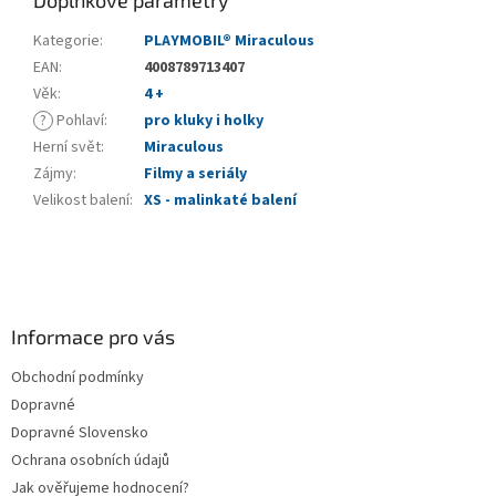
Kategorie
:
PLAYMOBIL® Miraculous
EAN
:
4008789713407
Věk
:
4 +
?
Pohlaví
:
pro kluky i holky
Herní svět
:
Miraculous
Zájmy
:
Filmy a seriály
Velikost balení
:
XS - malinkaté balení
Z
á
p
a
Informace pro vás
t
Obchodní podmínky
í
Dopravné
Dopravné Slovensko
Ochrana osobních údajů
Jak ověřujeme hodnocení?