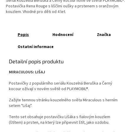
Seriál Kouzelná Beruška a Černý kocour nově ve světě PLAYMOBIL®.
Postavička Rena Rouge s liščími oušky a prstenem s oranžovým
kouzlem. Vhodné pro děti od 4 let.
Popis
Hodnocení
Značka
Ostatní informace
Detailní popis produktu
MIRACULOUS: LIŠAJ
Postavičky z populárního seriálu Kouzelná Beruška a Černý
kocour ožívají v novém světě od PLAYMOBIL®.
Zažijte temnou stránku kouzelného světa Miraculous s herním
setem "Lišaj".
Tento set obsahuje postavičku Lišáka s fialovým kouzlem
(štítem) a prsten, na který lze připevnit štít, jako ozdobu.