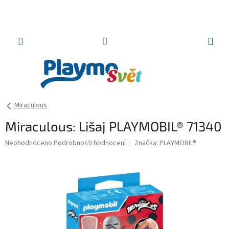
Přejít
na
obsah
NÁKUP
KOŠÍK
Miraculous
Miraculous: Lišaj PLAYMOBIL® 71340
Průměrné
Neohodnoceno
Podrobnosti hodnocení
Značka:
PLAYMOBIL®
hodnocení
produktu
je
0,0
z
5
hvězdiček.