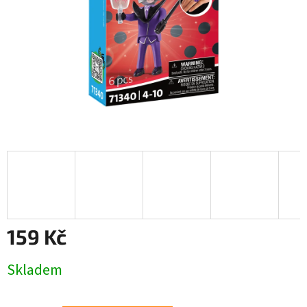
159 Kč
Měrná
Skladem
cena: