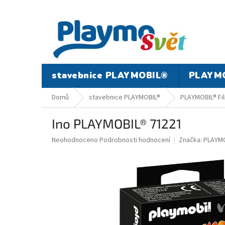
Přejít
na
obsah
stavebnice PLAYMOBIL®
PLAYMO
Domů
stavebnice PLAYMOBIL®
PLAYMOBIL® Fil
Ino PLAYMOBIL® 71221
Průměrné
Neohodnoceno
Podrobnosti hodnocení
Značka:
PLAYMO
hodnocení
produktu
je
0,0
z
5
hvězdiček.