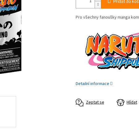
Přidat do koš
Pro všechny fanoušky manga komik
Detailní informace
Zeptat se
Hlídat