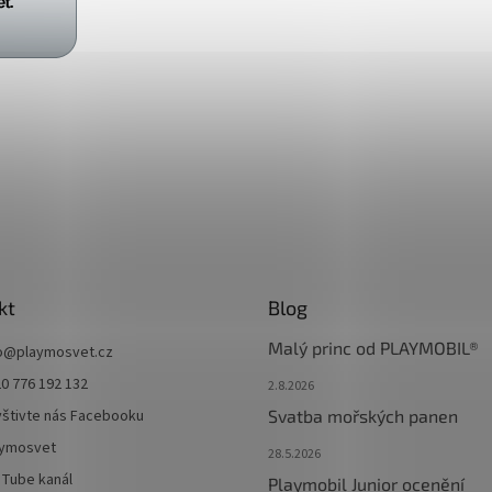
kt
Blog
Malý princ od PLAYMOBIL®
o
@
playmosvet.cz
0 776 192 132
2.8.2026
štivte nás Facebooku
Svatba mořských panen
aymosvet
28.5.2026
Tube kanál
Playmobil Junior ocenění