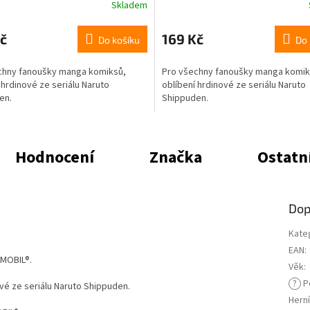
Skladem
č
169 Kč
Do košíku
Do 
chny fanoušky manga komiksů,
Pro všechny fanoušky manga komik
 hrdinové ze seriálu Naruto
oblíbení hrdinové ze seriálu Naruto
en.
Shippuden.
Hodnocení
Značka
Ostatn
Dop
Kate
EAN
:
YMOBIL®.
Věk
:
?
P
vé ze seriálu Naruto Shippuden.
Herní