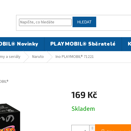
HLEDAT
BIL® Novinky
PLAYMOBIL® Sběratelé
K
my a seriály
Naruto
Ino PLAYMOBIL® 71221
BIL®
169 Kč
Měrná
Skladem
cena: