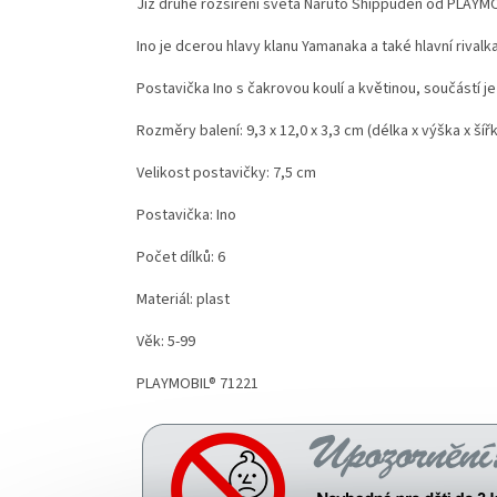
Již druhé rozšíření světa Naruto Shippuden od PLAYMO
Ino je dcerou hlavy klanu Yamanaka a také hlavní riva
Postavička Ino s čakrovou koulí a květinou, součástí 
Rozměry balení: 9,3 x 12,0 x 3,3 cm (délka x výška x šíř
Velikost postavičky: 7,5 cm
Postavička: Ino
Počet dílků: 6
Materiál: plast
Věk: 5-99
PLAYMOBIL® 71221