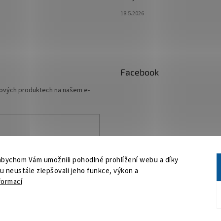
18.5.2026
Facebook
 nových produktech na našem e-
ních údajů
abychom Vám umožnili pohodlné prohlížení webu a díky
 neustále zlepšovali jeho funkce, výkon a
formací
a.
Upravit nastavení cookies