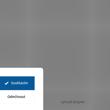
Souhlasím
Odmítnout
Vytvořil Shoptet