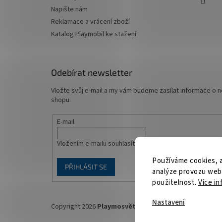
Napište nám
Reklamace a vrácení zboží
Katalog Playmobil ke stažení
Odebírat newsletter
Vložte svůj e-mail a my vám budeme zasílat informace o
shopu.
E-mail
Vložením e-mailu souhlasíte s
podmínkami ochrany osob
Používáme cookies, 
PŘIHLÁSIT SE
analýze provozu webu
použitelnost.
Více in
Nastavení
Copyright 2026
Playmosvět.cz
. Všechna práva vyhrazen