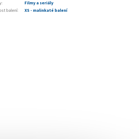
y
:
Filmy a seriály
ost balení
:
XS - malinkaté balení