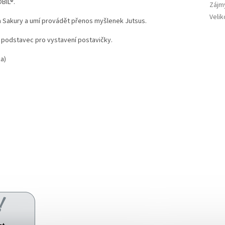
BIL®.
Zájm
Velik
lka Sakury a umí provádět přenos myšlenek Jutsus.
je podstavec pro vystavení postavičky.
ka)