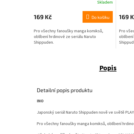
Skladem
169 Kč
169 K
Do košíku
Pro všechny fanoušky manga komiksů,
Pro vše
oblíbení hrdinové ze seriálu Naruto
oblíbení
Shippuden.
Shippud
Popis
Detailní popis produktu
INO
Japonský seriál Naruto Shippuden nově ve světě PLA
Pro všechny fanoušky manga komiksů, oblíbení hrdino