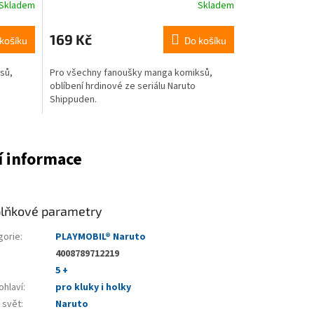
Skladem
Skladem
169 Kč
košíku
Do košíku
sů,
Pro všechny fanoušky manga komiksů,
oblíbení hrdinové ze seriálu Naruto
Shippuden.
í informace
lňkové parametry
gorie
:
PLAYMOBIL® Naruto
4008789712219
5 +
ohlaví
:
pro kluky i holky
 svět
:
Naruto