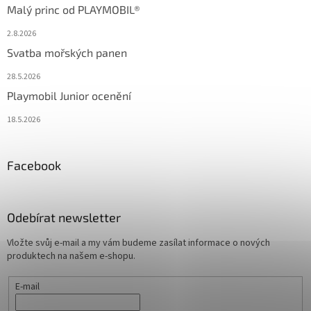
Malý princ od PLAYMOBIL®
2.8.2026
Svatba mořských panen
28.5.2026
Playmobil Junior ocenění
18.5.2026
Facebook
Odebírat newsletter
Vložte svůj e-mail a my vám budeme zasílat informace o nových
produktech na našem e-shopu.
E-mail