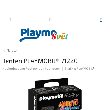
Přejít
na
obsah
NÁKUP
KOŠÍK
Naruto
Tenten PLAYMOBIL® 71220
Průměrné
Neohodnoceno
Podrobnosti hodnocení
Značka:
PLAYMOBIL®
hodnocení
produktu
je
0,0
z
5
hvězdiček.