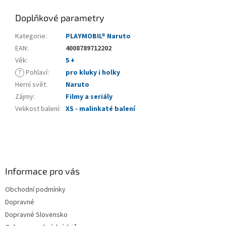
Doplňkové parametry
Kategorie
:
PLAYMOBIL® Naruto
EAN
:
4008789712202
Věk
:
5 +
?
Pohlaví
:
pro kluky i holky
Herní svět
:
Naruto
Zájmy
:
Filmy a seriály
Velikost balení
:
XS - malinkaté balení
Z
á
p
a
Informace pro vás
t
Obchodní podmínky
í
Dopravné
Dopravné Slovensko