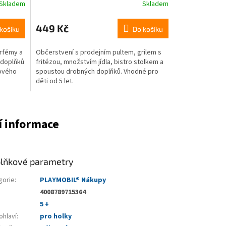
Skladem
Skladem
449 Kč
košíku
Do košíku
rfémy a
Občerstvení s prodejním pultem, grilem s
 doplňků
fritézou, množstvím jídla, bistro stolkem a
nového
spoustou drobných doplňků. Vhodné pro
děti od 5 let.
í informace
lňkové parametry
gorie
:
PLAYMOBIL® Nákupy
4008789715364
5 +
ohlaví
:
pro holky