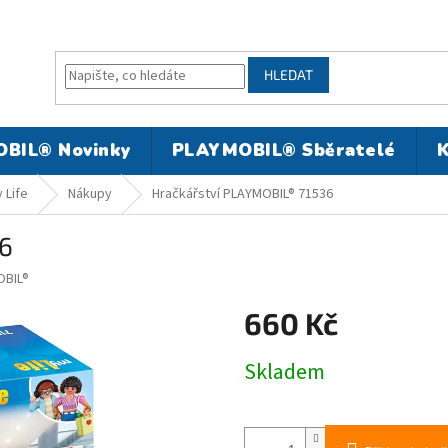
HLEDAT
BIL® Novinky
PLAYMOBIL® Sběratelé
K
 Life
Nákupy
Hračkářství PLAYMOBIL® 71536
36
BIL®
660 Kč
Měrná
Skladem
cena: