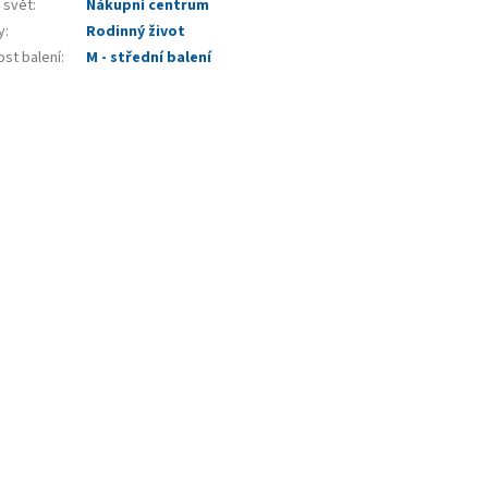
 svět
:
Nákupní centrum
y
:
Rodinný život
ost balení
:
M - střední balení