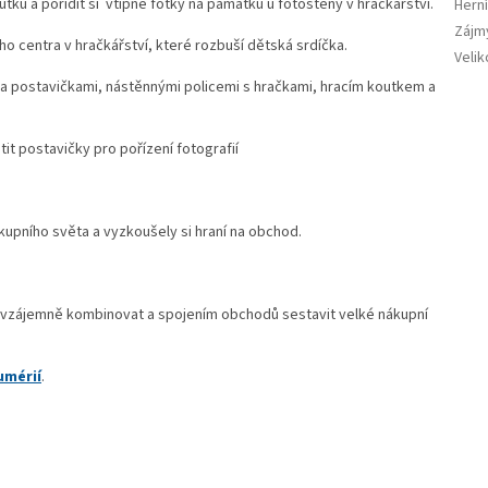
tku a pořídit si vtipné fotky na památku u fotostěny v hračkářství.
Herní
Zájm
o centra v hračkářství, které rozbuší dětská srdíčka.
Velik
 postavičkami, nástěnnými policemi s hračkami, hracím koutkem a
tit postavičky pro pořízení fotografií
ákupního světa a vyzkoušely si hraní na obchod.
 vzájemně kombinovat a spojením obchodů sestavit velké nákupní
umérií
.