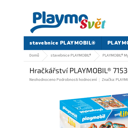
Přejít
na
obsah
stavebnice PLAYMOBIL®
PLAYMO
Domů
stavebnice PLAYMOBIL®
PLAYMOBIL® My
Hračkářství PLAYMOBIL® 715
Průměrné
Neohodnoceno
Podrobnosti hodnocení
Značka:
PLAYMO
hodnocení
produktu
je
0,0
z
5
hvězdiček.