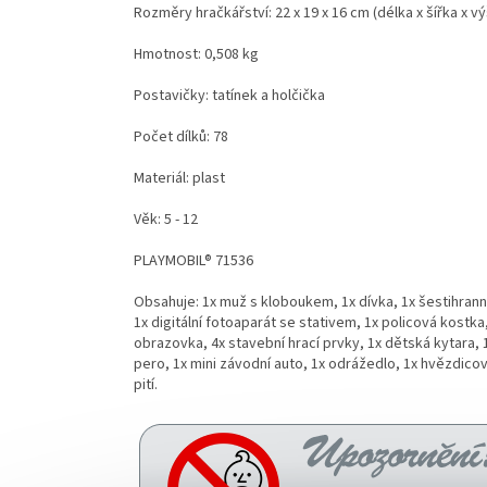
Rozměry hračkářství: 22 x 19 x 16 cm (délka x šířka x v
Hmotnost: 0,508 kg
Postavičky: tatínek a holčička
Počet dílků: 78
Materiál: plast
Věk: 5 - 12
PLAYMOBIL® 71536
Obsahuje: 1x muž s kloboukem, 1x dívka, 1x šestihrann
1x digitální fotoaparát se stativem, 1x policová kostka
obrazovka, 4x stavební hrací prvky, 1x dětská kytara,
pero, 1x mini závodní auto, 1x odrážedlo, 1x hvězdicov
pití.