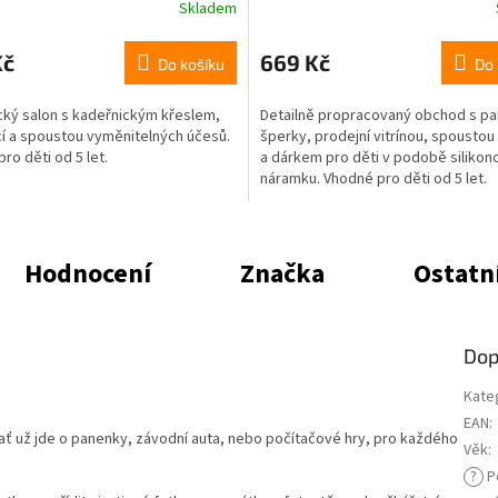
Skladem
Kč
669 Kč
Do košíku
Do 
cký salon s kadeřnickým křeslem,
Detailně propracovaný obchod s pa
í a spoustou vyměnitelných účesů.
šperky, prodejní vitrínou, spoustou
ro děti od 5 let.
a dárkem pro děti v podobě siliko
náramku. Vhodné pro děti od 5 let.
Hodnocení
Značka
Ostatn
Dop
Kate
EAN
:
 ať už jde o panenky, závodní auta, nebo počítačové hry, pro každého
Věk
:
?
P