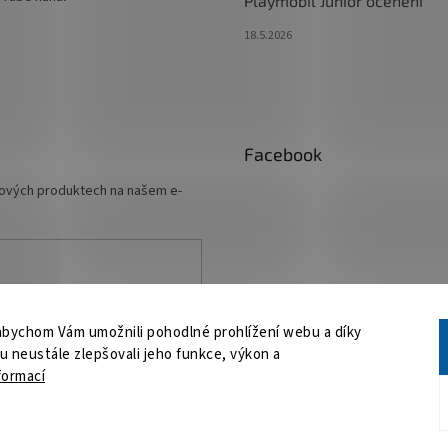
Playmobil Junior ocenění
18.5.2026
Facebook
 nových produktech na našem e-
ních údajů
abychom Vám umožnili pohodlné prohlížení webu a díky
 neustále zlepšovali jeho funkce, výkon a
formací
a.
Upravit nastavení cookies