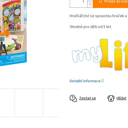
Přidat do koš
Hračkářství se spoustou hraček a
Vhodné pro děti od 5 let.
Detailní informace
Zeptat se
Hlídat