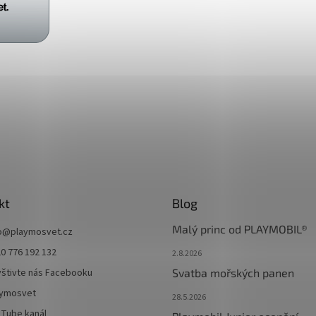
kt
Blog
Malý princ od PLAYMOBIL®
o
@
playmosvet.cz
0 776 192 132
2.8.2026
štivte nás Facebooku
Svatba mořských panen
aymosvet
28.5.2026
Tube kanál