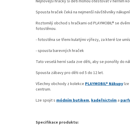
Nejnovější hračky si děti mohou otestovat v herním kou
Spousta hraček čeká na nejmenší návštěvníky nákupníh
Roztomilý obchod s hračkami od PLAYMOBIL® se dvěma
fotostěnou.
- fotostěna se třemi kulatými výřezy, za které lze umís
- spousta barevných hraček
Tato veselá herní sada zve děti, aby se ponořily do n
Spousta zábavy pro děti od 5 do 12 let.
Všechny obchody z kolekce
PLAYMOBIL® Nákupy
lze
centrum.
Lze spojit s
módním butikem
,
kadeřnictvím
a
parf
Specifikace produktu: