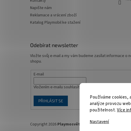
Kontakty
Napište nám
Reklamace a vrácení zboží
Katalog Playmobil ke stažení
Odebírat newsletter
Vložte svůj e-mail a my vám budeme zasílat informace o
shopu.
E-mail
Vložením e-mailu souhlasíte s
podmínkami ochrany osob
Používáme cookies, 
PŘIHLÁSIT SE
analýze provozu webu
použitelnost.
Více in
Nastavení
Copyright 2026
Playmosvět.cz
. Všechna práva vyhrazen