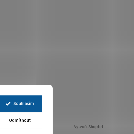
Souhlasím
Odmítnout
Vytvořil Shoptet