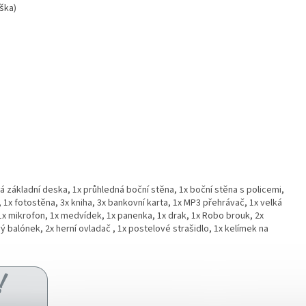
ýška)
á základní deska, 1x průhledná boční stěna, 1x boční stěna s policemi,
, 1x fotostěna, 3x kniha, 3x bankovní karta, 1x MP3 přehrávač, 1x velká
 1x mikrofon, 1x medvídek, 1x panenka, 1x drak, 1x Robo brouk, 2x
ý balónek, 2x herní ovladač , 1x postelové strašidlo, 1x kelímek na