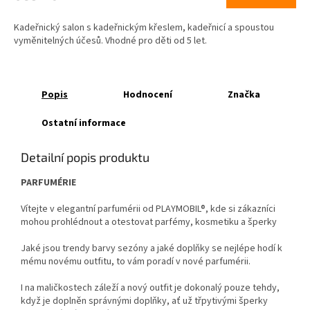
Kadeřnický salon s kadeřnickým křeslem, kadeřnicí a spoustou
vyměnitelných účesů. Vhodné pro děti od 5 let.
Popis
Hodnocení
Značka
Ostatní informace
Detailní popis produktu
PARFUMÉRIE
Vítejte v elegantní parfumérii od PLAYMOBIL®, kde si zákazníci
mohou prohlédnout a otestovat parfémy, kosmetiku a šperky
Jaké jsou trendy barvy sezóny a jaké doplňky se nejlépe hodí k
mému novému outfitu, to vám poradí v nové parfumérii.
I na maličkostech záleží a nový outfit je dokonalý pouze tehdy,
když je doplněn správnými doplňky, ať už třpytivými šperky