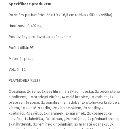
Specifikace produktu:
Rozměry parfumérie: 22 x 19 x 16,5 cm (délka x šířka x výška)
Hmotnost: 0,492 kg
Postavičky: prodavačka a zákaznice
Počet dílků: 95
Materiál: plast
Věk: 5 - 12
PLAYMOBIL® 71537
Obsahuje: 2x žena, 1x šestihranná základní deska, 2x boční stěna
s policemi, 1x prodejní vitrína, 4x malá krabice, 1x krabice, 1x
přepravní krabice, 2x osmihranná nádoba, 2x stohovací krabice s
víkem, 1x kulaté zrcadlo, 2x víko se sklem, 2x rostliny v
květináči, 4x světlo, 1x náramek, 2x náramek, 2x kosmetická
lahvička, 1x lahvička, 3x tulipán, , 2x motýlek, 2x připínací srdce,
1x náhrdelník, 3x řemínek k hodinkám, 2x hranaté odznaky, 3x