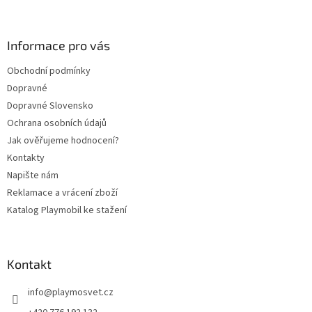
á
p
a
Informace pro vás
t
Obchodní podmínky
í
Dopravné
Dopravné Slovensko
Ochrana osobních údajů
Jak ověřujeme hodnocení?
Kontakty
Napište nám
Reklamace a vrácení zboží
Katalog Playmobil ke stažení
Kontakt
info
@
playmosvet.cz