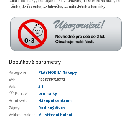
kulaté odznaky, 1x stojánek na zkumavku, 1x štětec na pudr, 1x
rtěnka, 1x řasenka, 1x lahvička, 1x náhrdelník s kamínky
Doplňkové parametry
Kategorie
:
PLAYMOBIL® Nákupy
EAN
:
4008789715371
Věk
:
5 +
?
Pohlaví
:
pro holky
Herní svět
:
Nákupní centrum
Zájmy
:
Rodinný život
Velikost balení
:
M - střední balení
Z