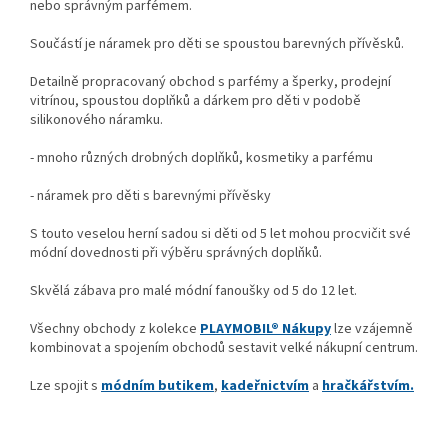
nebo správným parfémem.
Součástí je náramek pro děti se spoustou barevných přívěsků.
Detailně propracovaný obchod s parfémy a šperky, prodejní
vitrínou, spoustou doplňků a dárkem pro děti v podobě
silikonového náramku.
- mnoho různých drobných doplňků, kosmetiky a parfému
- náramek pro děti s barevnými přívěsky
S touto veselou herní sadou si děti od 5 let mohou procvičit své
módní dovednosti při výběru správných doplňků.
Skvělá zábava pro malé módní fanoušky od 5 do 12 let.
Všechny obchody z kolekce
PLAYMOBIL® Nákupy
lze vzájemně
kombinovat a spojením obchodů sestavit velké nákupní centrum.
Lze spojit s
módním butikem
,
kadeřnictvím
a
hračkářstvím.