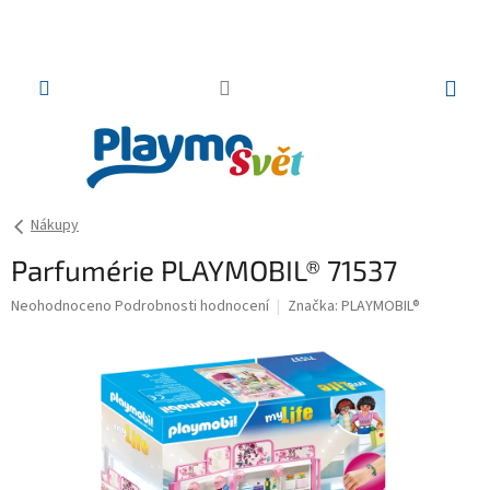
Přejít
na
obsah
NÁKUP
KOŠÍK
Nákupy
Parfumérie PLAYMOBIL® 71537
Průměrné
Neohodnoceno
Podrobnosti hodnocení
Značka:
PLAYMOBIL®
hodnocení
produktu
je
0,0
z
5
hvězdiček.