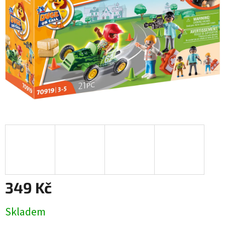
349 Kč
Měrná
Skladem
cena: