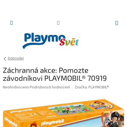
Přejít
na
obsah
NÁKUP
KOŠÍK
Doprodej
Záchranná akce: Pomozte
závodníkovi PLAYMOBIL® 70919
Průměrné
Neohodnoceno
Podrobnosti hodnocení
Značka:
PLAYMOBIL®
hodnocení
produktu
je
0,0
z
5
hvězdiček.