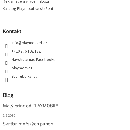
Reklamace a vrácení zboží
Katalog Playmobil ke stažení
Kontakt
info
@
playmosvet.cz
+420 776 192 132
Navštivte nás Facebooku
playmosvet
YouTube kanál
Blog
Malý princ od PLAYMOBIL®
2.8.2026
Svatba mořských panen