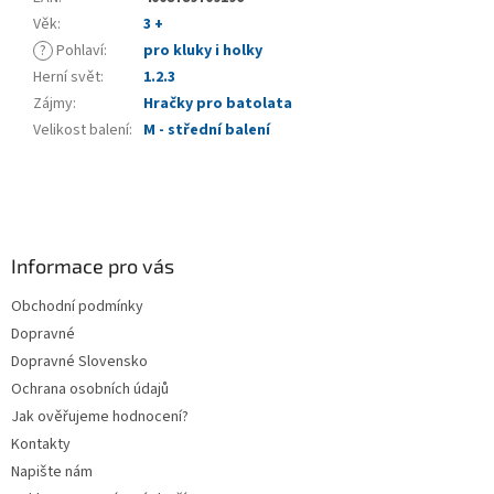
Věk
:
3 +
?
Pohlaví
:
pro kluky i holky
Herní svět
:
1.2.3
Zájmy
:
Hračky pro batolata
Velikost balení
:
M - střední balení
Z
á
p
a
Informace pro vás
t
Obchodní podmínky
í
Dopravné
Dopravné Slovensko
Ochrana osobních údajů
Jak ověřujeme hodnocení?
Kontakty
Napište nám