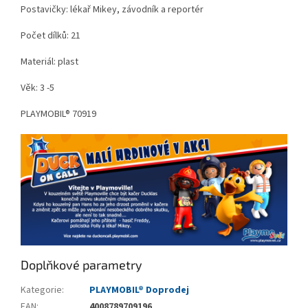
Postavičky: lékař Mikey, závodník a reportér
Počet dílků: 21
Materiál: plast
Věk: 3 -5
PLAYMOBIL® 70919
Doplňkové parametry
Kategorie
:
PLAYMOBIL® Doprodej
EAN
:
4008789709196