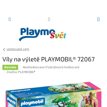
Přejít
na
obsah
NÁKUP
KOŠÍK
Limitované sety
Víly na výletě PLAYMOBIL® 72067
Průměrné
Neohodnoceno
Podrobnosti hodnocení
Novinka
hodnocení
Značka:
PLAYMOBIL®
produktu
je
0,0
z
5
hvězdiček.