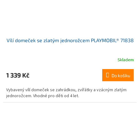
Vílí domeček se zlatým jednorožcem PLAYMOBIL® 71838
Skladem
Průměrné
hodnocení
produktu
1 339 Kč
Do košíku
je
5,0
Vybavený vílí domeček se zahrádkou, zvířátky a vzácným zlatým
z
jednorožcem. Vhodné pro děti od 4 let.
5
hvězdiček.