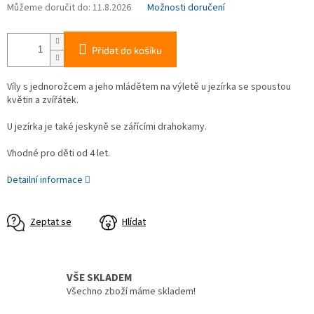
Můžeme doručit do:
11.8.2026
Možnosti doručení
Přidat do košíku
Víly s jednorožcem a jeho mládětem na výletě u jezírka se spoustou
květin a zvířátek.
U jezírka je také jeskyně se zářícími drahokamy.
Vhodné pro děti od 4 let.
Detailní informace
Zeptat se
Hlídat
VŠE SKLADEM
Všechno zboží máme skladem!