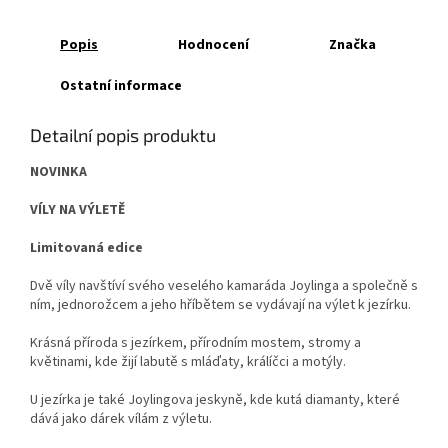
Popis
Hodnocení
Značka
Ostatní informace
Detailní popis produktu
NOVINKA
VÍLY NA VÝLETĚ
Limitovaná edice
Dvě víly navštíví svého veselého kamaráda Joylinga a společně s
ním, jednorožcem a jeho hříbětem se vydávají na výlet k jezírku.
Krásná příroda s jezírkem, přírodním mostem, stromy a
květinami, kde žijí labutě s mláďaty, králíčci a motýly.
U jezírka je také Joylingova jeskyně, kde kutá diamanty, které
dává jako dárek vílám z výletu.