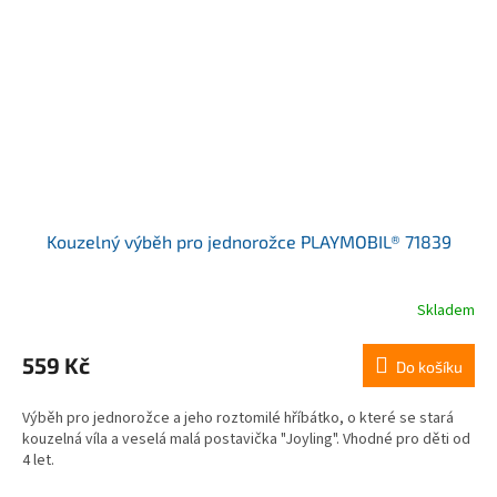
Kouzelný výběh pro jednorožce PLAYMOBIL® 71839
Skladem
559 Kč
Do košíku
Výběh pro jednorožce a jeho roztomilé hříbátko, o které se stará
kouzelná víla a veselá malá postavička "Joyling". Vhodné pro děti od
4 let.