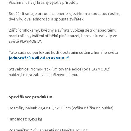
Všichni si užívají krásný výlet v přírodě...
Součástí setu je přírodní scenérie s jezírkem a spoustou rostlin,
dvě víly, dva jednorožci a spousta zvířátek.
Zářící drahokamy, květiny a zvířata vybízejí děti k nápaditému
hraní rolí a vytváření příběhů plné kouzel, barev a kreativity ve
světě PLAYMOBIL®.
Tato sada se perfektně hodí k ostatním setům z herního světa
jednorožců a víl od PLAYMOBIL®
.
Stavebnice Promo-Pack (limitované edice) od PLAYMOBIL®
nabízejí extra zábavu za příznivou cenu.
Specifikace produktu:
Rozměry balení: 28,4 x 18,7 x 9,3 cm (výška x šířka x hloubka)
Hmotnost: 0,452 kg
Postavičky: 2 víly a veselá postavička Joyling