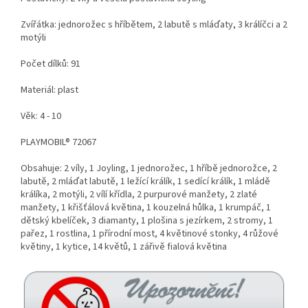
Zvířátka: jednorožec s hříbětem, 2 labutě s mláďaty, 3 králíčci a 2
motýli
Počet dílků: 91
Materiál: plast
Věk: 4 - 10
PLAYMOBIL® 72067
Obsahuje: 2 víly, 1 Joyling, 1 jednorožec, 1 hříbě jednorožce, 2
labutě, 2 mláďat labutě, 1 ležící králík, 1 sedící králík, 1 mládě
králíka, 2 motýli, 2 vílí křídla, 2 purpurové manžety, 2 zlaté
manžety, 1 křišťálová květina, 1 kouzelná hůlka, 1 krumpáč, 1
dětský kbelíček, 3 diamanty, 1 plošina s jezírkem, 2 stromy, 1
pařez, 1 rostlina, 1 přírodní most, 4 květinové stonky, 4 růžové
květiny, 1 kytice, 14 květů, 1 zářivě fialová květina