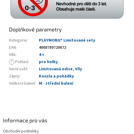
Doplňkové parametry
Kategorie
:
PLAYMOBIL® Limitované sety
EAN
:
4008789720672
Věk
:
4 +
?
Pohlaví
:
pro holky
Herní svět
:
Limitovaná edice
,
Víly
Zájmy
:
Kouzla a pohádky
Velikost balení
:
M - střední balení
Z
á
p
a
Informace pro vás
t
Obchodní podmínky
í