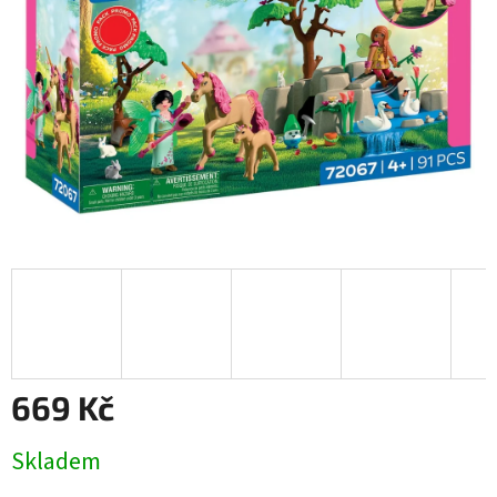
669 Kč
Měrná
Skladem
cena: