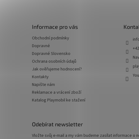
a
t
í
Informace pro vás
Konta
Obchodní podmínky
inf
Dopravné
+42
Dopravné Slovensko
Nav
Ochrana osobních údajů
pl
Jak ověřujeme hodnocení?
You
Kontakty
Napište nám
Reklamace a vrácení zboží
Katalog Playmobil ke stažení
Odebírat newsletter
Vložte svůj e-mail a my vám budeme zasílat informace o