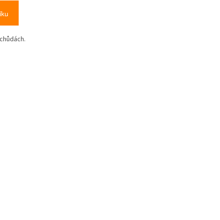
íku
 chůdách.