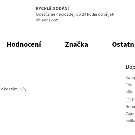
RYCHLÉ DODÁNÍ
Odesíláme nejpozději do 24 hodin od přijetí
objednávky!
Hodnocení
Značka
Ostatn
Dop
Kate
EAN
:
v kostýmu víly.
Věk
:
?
P
Herní
Zájm
Velik