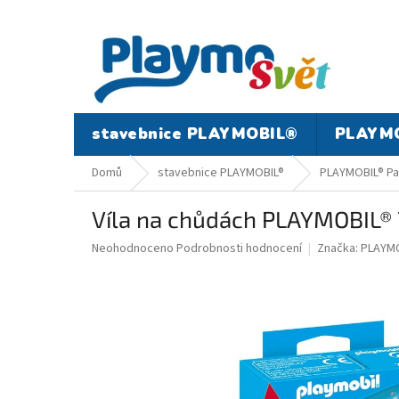
Přejít
na
obsah
stavebnice PLAYMOBIL®
PLAYMO
Domů
stavebnice PLAYMOBIL®
PLAYMOBIL® Pa
Víla na chůdách PLAYMOBIL®
Průměrné
Neohodnoceno
Podrobnosti hodnocení
Značka:
PLAYMO
hodnocení
produktu
je
0,0
z
5
hvězdiček.