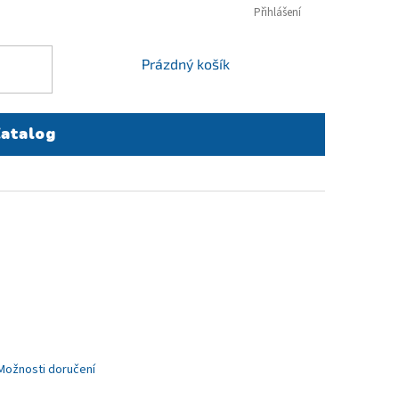
Přihlášení
NÁKUPNÍ
Prázdný košík
KOŠÍK
atalog
Možnosti doručení