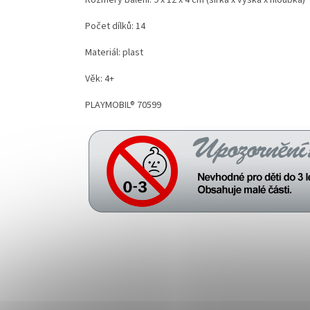
Rozměry balení: 9 x 12 x 4 cm (šířka x výška x hloubka)
Počet dílků: 14
Materiál: plast
Věk: 4+
PLAYMOBIL® 70599
Z
á
p