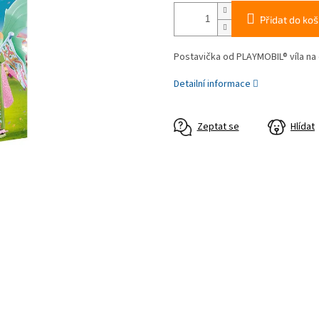
Přidat do koš
Postavička od PLAYMOBIL® víla na
Detailní informace
Zeptat se
Hlídat