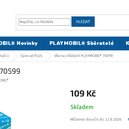
HLEDAT
BIL® Novinky
PLAYMOBIL® Sběratelé
K
náčci
Special PLUS
Víla na chůdách PLAYMOBIL® 70599
 70599
BIL®
109 Kč
Měrná
Skladem
cena:
Můžeme doručit do:
11.8.2026