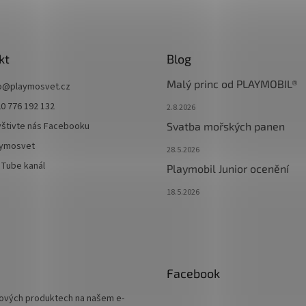
kt
Blog
Malý princ od PLAYMOBIL®
o
@
playmosvet.cz
0 776 192 132
2.8.2026
štivte nás Facebooku
Svatba mořských panen
aymosvet
28.5.2026
Tube kanál
Playmobil Junior ocenění
18.5.2026
Facebook
 nových produktech na našem e-