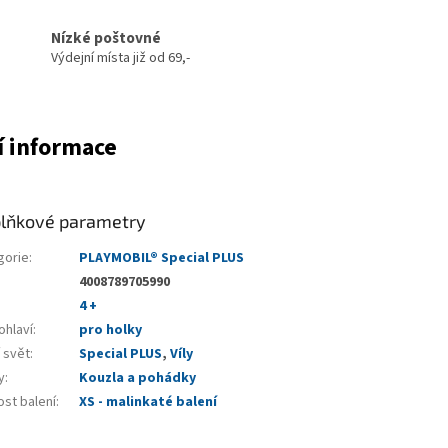
Nízké poštovné
Výdejní místa již od 69,-
í informace
lňkové parametry
gorie
:
PLAYMOBIL® Special PLUS
4008789705990
4 +
ohlaví
:
pro holky
 svět
:
Special PLUS
,
Víly
y
:
Kouzla a pohádky
ost balení
:
XS - malinkaté balení