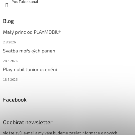
YouTube kanál
Blog
Malý princ od PLAYMOBIL®
2.8.2026
Svatba mořských panen
28.5.2026
Playmobil Junior ocenění
18.5.2026
Facebook
Odebírat newsletter
Vložte svůj e-mail a my vám budeme zasílat informace o nových