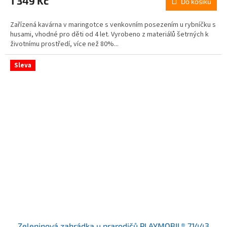
1 349 Kč
Do košíku
Zařízená kavárna v maringotce s venkovním posezením u rybníčku s
husami, vhodné pro děti od 4 let. Vyrobeno z materiálů šetrných k
životnímu prostředí, více než 80%...
Sleva
Zeleninová zahrádka u prarodičů PLAYMOBIL® 71443