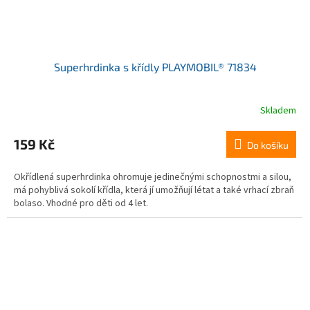
Superhrdinka s křídly PLAYMOBIL® 71834
Skladem
159 Kč
Do košíku
Okřídlená superhrdinka ohromuje jedinečnými schopnostmi a silou,
má pohyblivá sokolí křídla, která jí umožňují létat a také vrhací zbraň
bolaso. Vhodné pro děti od 4 let.