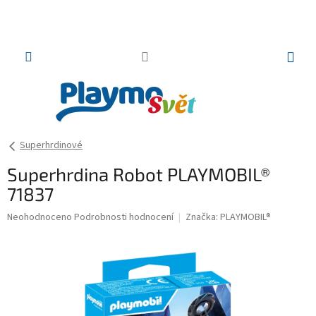
Přejít
na
obsah
NÁKUP
KOŠÍK
Superhrdinové
Superhrdina Robot PLAYMOBIL®
71837
Průměrné
Neohodnoceno
Podrobnosti hodnocení
Značka:
PLAYMOBIL®
hodnocení
produktu
je
0,0
z
5
hvězdiček.