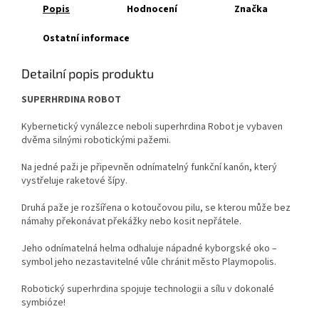
Popis
Hodnocení
Značka
Ostatní informace
Detailní popis produktu
SUPERHRDINA ROBOT
Kybernetický vynálezce neboli superhrdina Robot je vybaven
dvěma silnými robotickými pažemi.
Na jedné paži je připevněn odnímatelný funkční kanón, který
vystřeluje raketové šípy.
Druhá paže je rozšířena o kotoučovou pilu, se kterou může bez
námahy překonávat překážky nebo kosit nepřátele.
Jeho odnímatelná helma odhaluje nápadné kyborgské oko –
symbol jeho nezastavitelné vůle chránit město Playmopolis.
Robotický superhrdina spojuje technologii a sílu v dokonalé
symbióze!