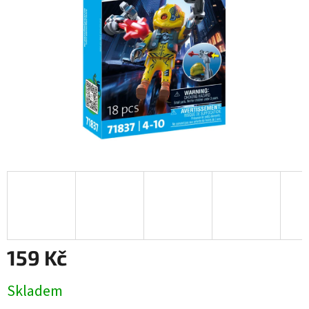
159 Kč
Měrná
Skladem
cena: