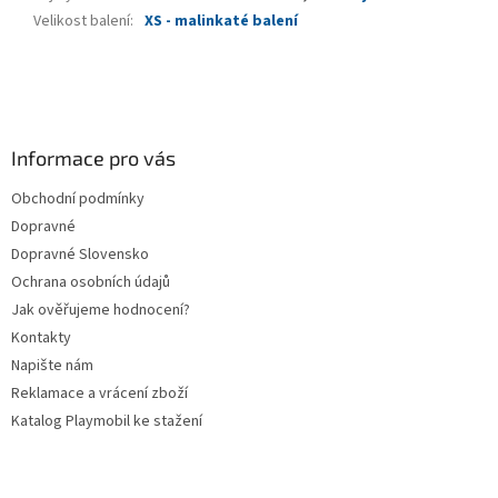
Velikost balení
:
XS - malinkaté balení
Z
á
p
a
Informace pro vás
t
Obchodní podmínky
í
Dopravné
Dopravné Slovensko
Ochrana osobních údajů
Jak ověřujeme hodnocení?
Kontakty
Napište nám
Reklamace a vrácení zboží
Katalog Playmobil ke stažení