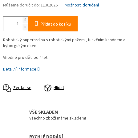
Můžeme doručit do:
11.8.2026
Možnosti doručení
Přidat do košíku
Robotický superhrdina s robotickými pažemi, funkčním kanónem a
kyborgským okem.
Vhodné pro děti od 4 let.
Detailní informace
Zeptat se
Hlídat
VŠE SKLADEM
Všechno zboží máme skladem!
RYCHLÉ DODÁNÍ