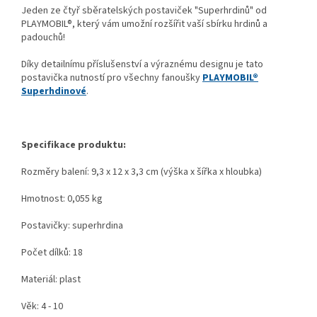
Jeden ze čtyř sběratelských postaviček "Superhrdinů" od
PLAYMOBIL®, který vám umožní rozšířit vaší sbírku hrdinů a
padouchů!
Díky detailnímu příslušenství a výraznému designu je tato
postavička nutností pro všechny fanoušky
PLAYMOBIL®
Superhdinové
.
Specifikace produktu:
Rozměry balení: 9,3 x 12 x 3,3 cm (výška x šířka x hloubka)
Hmotnost: 0,055 kg
Postavičky: superhrdina
Počet dílků: 18
Materiál: plast
Věk: 4 - 10