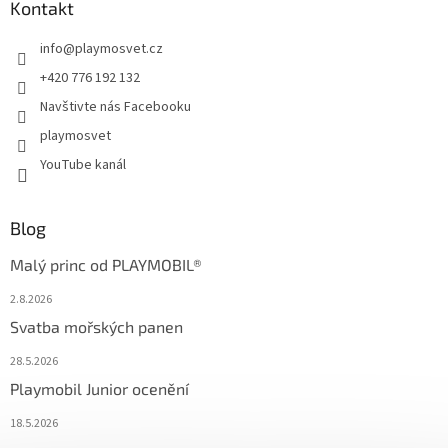
Kontakt
info
@
playmosvet.cz
+420 776 192 132
Navštivte nás Facebooku
playmosvet
YouTube kanál
Blog
Malý princ od PLAYMOBIL®
2.8.2026
Svatba mořských panen
28.5.2026
Playmobil Junior ocenění
18.5.2026