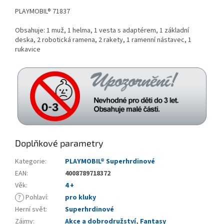
PLAYMOBIL® 71837
Obsahuje: 1 muž, 1 helma, 1 vesta s adaptérem, 1 základní
deska, 2 robotická ramena, 2 rakety, 1 ramenní nástavec, 1
rukavice
Doplňkové parametry
Kategorie
:
PLAYMOBIL® Superhrdinové
EAN
:
4008789718372
Věk
:
4 +
?
Pohlaví
:
pro kluky
Herní svět
:
Superhrdinové
Zájmy
:
Akce a dobrodružství
,
Fantasy