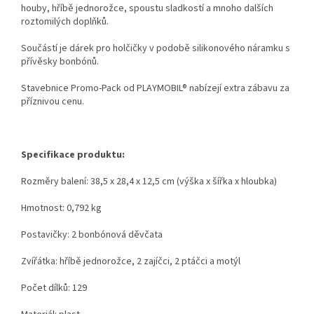
houby, hříbě jednorožce, spoustu sladkostí a mnoho dalších
roztomilých doplňků.
Součástí je dárek pro holčičky v podobě silikonového náramku s
přívěsky bonbónů.
Stavebnice Promo-Pack od PLAYMOBIL® nabízejí extra zábavu za
příznivou cenu.
Specifikace produktu:
Rozměry balení: 38,5 x 28,4 x 12,5 cm (výška x šířka x hloubka)
Hmotnost: 0,792 kg
Postavičky: 2 bonbónová děvčata
Zvířátka: hříbě jednorožce, 2 zajíčci, 2 ptáčci a motýl
Počet dílků: 129