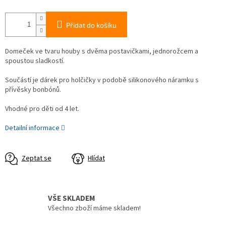
Přidat do košíku
Domeček ve tvaru houby s dvěma postavičkami, jednorožcem a
spoustou sladkostí.
Součástí je dárek pro holčičky v podobě silikonového náramku s
přívěsky bonbónů.
Vhodné pro děti od 4 let.
Detailní informace
Zeptat se
Hlídat
VŠE SKLADEM
Všechno zboží máme skladem!