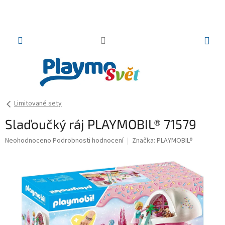
Přejít
na
obsah
NÁKUP
KOŠÍK
Limitované sety
Slaďoučký ráj PLAYMOBIL® 71579
Průměrné
Neohodnoceno
Podrobnosti hodnocení
Značka:
PLAYMOBIL®
hodnocení
produktu
je
0,0
z
5
hvězdiček.