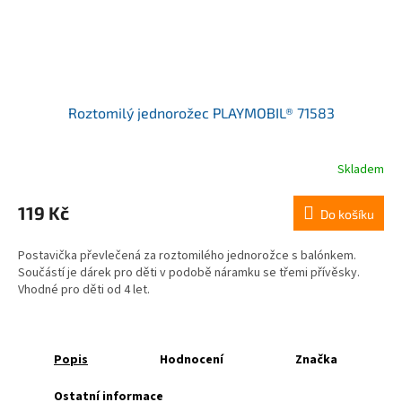
Roztomilý jednorožec PLAYMOBIL® 71583
Skladem
119 Kč
Do košíku
Postavička převlečená za roztomilého jednorožce s balónkem.
Součástí je dárek pro děti v podobě náramku se třemi přívěsky.
Vhodné pro děti od 4 let.
Popis
Hodnocení
Značka
Ostatní informace