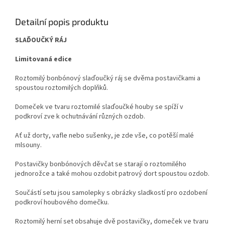
Detailní popis produktu
SLAĎOUČKÝ RÁJ
Limitovaná edice
Roztomilý bonbónový slaďoučký ráj se dvěma postavičkami a
spoustou roztomilých doplňků.
Domeček ve tvaru roztomilé slaďoučké houby se spíží v
podkroví zve k ochutnávání různých ozdob.
Ať už dorty, vafle nebo sušenky, je zde vše, co potěší malé
mlsouny.
Postavičky bonbónových děvčat se starají o roztomilého
jednorožce a také mohou ozdobit patrový dort spoustou ozdob.
Součástí setu jsou samolepky s obrázky sladkostí pro ozdobení
podkroví houbového domečku.
Roztomilý herní set obsahuje dvě postavičky, domeček ve tvaru