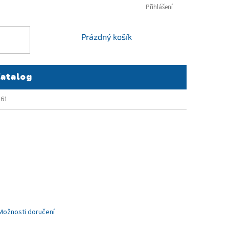
Přihlášení
NÁKUPNÍ
Prázdný košík
KOŠÍK
atalog
361
Možnosti doručení