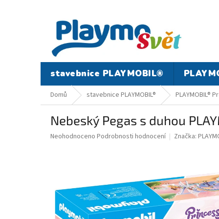
Přejít
na
obsah
stavebnice PLAYMOBIL®
PLAYMO
Domů
stavebnice PLAYMOBIL®
PLAYMOBIL® Pr
Nebeský Pegas s duhou PLA
Průměrné
Neohodnoceno
Podrobnosti hodnocení
Značka:
PLAYMO
hodnocení
produktu
je
0,0
z
5
hvězdiček.