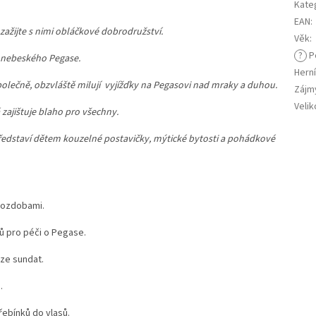
Kate
EAN
:
ažijte s nimi obláčkové dobrodružství.
Věk
:
?
P
o nebeského Pegase.
Herní
 společně, obzvláště milují vyjížďky na Pegasovi nad mraky a duhou.
Zájm
Velik
 zajištuje blaho pro všechny.
edstaví dětem kouzelné postavičky, mýtické bytosti a pohádkové
 ozdobami.
ů pro péči o Pegase.
lze sundat.
.
ebínků do vlasů.