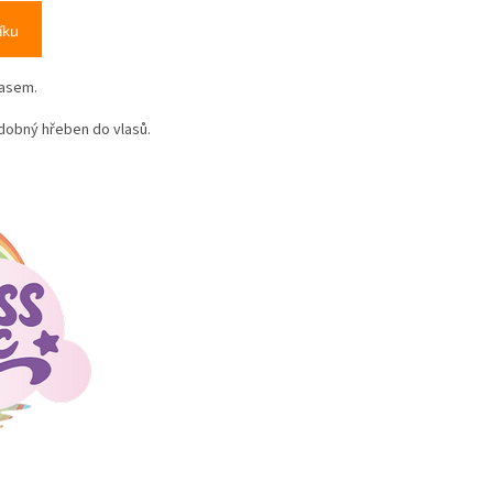
íku
gasem.
zdobný hřeben do vlasů.