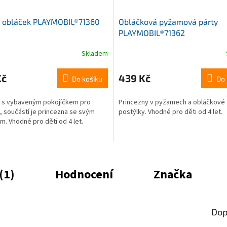
 obláček PLAYMOBIL®71360
Obláčková pyžamová párty
PLAYMOBIL®71362
Skladem
Průměrné
hodnocení
produktu
Kč
439 Kč
Do košíku
Do 
je
5,0
 s vybaveným pokojíčkem pro
Princezny v pyžamech a obláčkové
z
 součástí je princezna se svým
postýlky. Vhodné pro děti od 4 let.
5
. Vhodné pro děti od 4 let.
hvězdiček.
(1)
Hodnocení
Značka
Dop