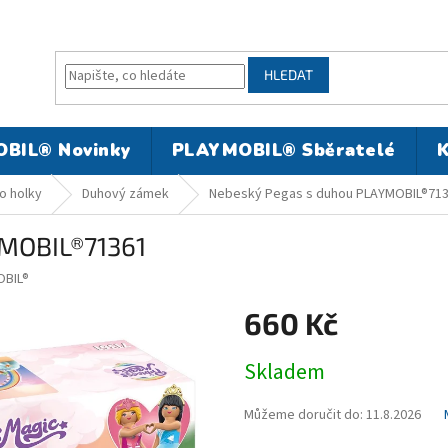
HLEDAT
BIL® Novinky
PLAYMOBIL® Sběratelé
K
o holky
Duhový zámek
Nebeský Pegas s duhou PLAYMOBIL®71
YMOBIL®71361
BIL®
660 Kč
Měrná
Skladem
cena:
Můžeme doručit do:
11.8.2026