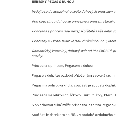
NEBESKÝ PEGAS S DUHOU
Vydejte se do kouzelného světa duhových princezen a z
Pod kouzelnou duhou se princezna s princem starají 
Princezna s princem jsou nejlepší přátelé a vše dělají
Princezny a všichni tvorové jsou chráněni duhou, která
Romantický, kouzelný, duhový svět od PLAYMOBIL® př
stavby.
Princezna s princem, Pegasem a duhou.
Pegase a duhu lze ozdobit přiloženými zacvakávacími
Pegas má pohyblivá křídla, součástí je spousta doplňk
Princezna má lehkou obláčkovou sukni z látky, kterou 
S obláčkovou sukní může princezna jezdit na Pegasovi
Součástí je dárek pro holčičky v podobě ozdobného hř