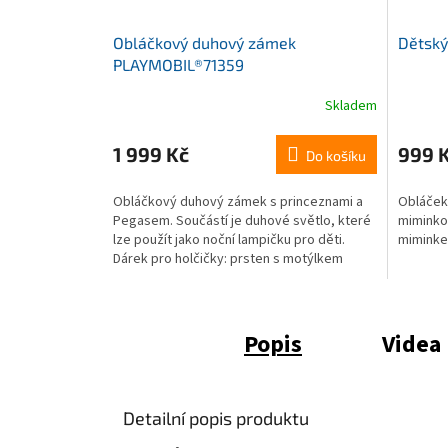
Obláčkový duhový zámek
Dětský
PLAYMOBIL®71359
Skladem
Průměrné
hodnocení
produktu
1 999 Kč
999 
Do košíku
je
5,0
Obláčkový duhový zámek s princeznami a
Obláček
z
Pegasem. Součástí je duhové světlo, které
miminko,
5
lze použít jako noční lampičku pro děti.
miminkem
hvězdiček.
Dárek pro holčičky: prsten s motýlkem
Vhodné...
Popis
Videa 
Detailní popis produktu