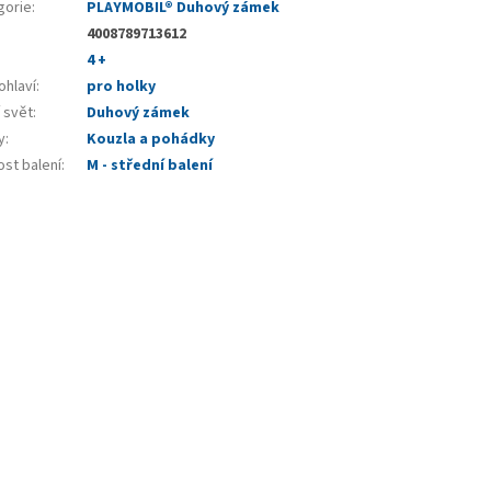
gorie
:
PLAYMOBIL® Duhový zámek
4008789713612
4 +
ohlaví
:
pro holky
 svět
:
Duhový zámek
y
:
Kouzla a pohádky
ost balení
:
M - střední balení