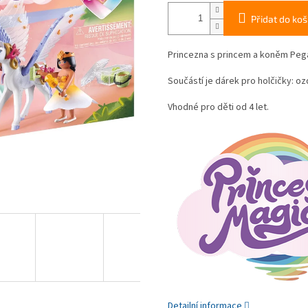
Přidat do koš
Princezna s princem a koněm Pe
Součástí je dárek pro holčičky: o
Vhodné pro děti od 4 let.
Detailní informace