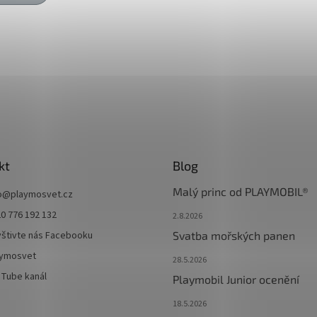
kt
Blog
Malý princ od PLAYMOBIL®
o
@
playmosvet.cz
0 776 192 132
2.8.2026
štivte nás Facebooku
Svatba mořských panen
aymosvet
28.5.2026
Tube kanál
Playmobil Junior ocenění
18.5.2026