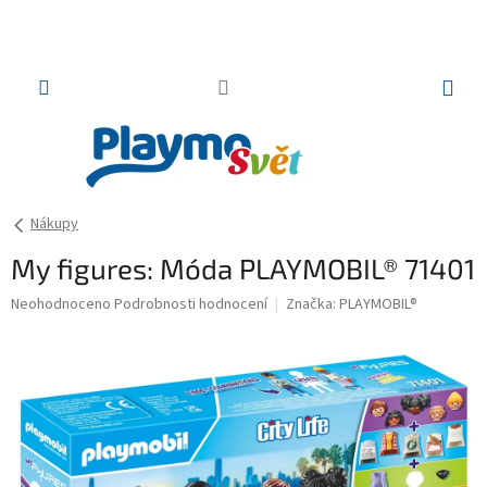
Přejít
na
obsah
NÁKUP
KOŠÍK
Nákupy
My figures: Móda PLAYMOBIL® 71401
Průměrné
Neohodnoceno
Podrobnosti hodnocení
Značka:
PLAYMOBIL®
hodnocení
produktu
je
0,0
z
5
hvězdiček.