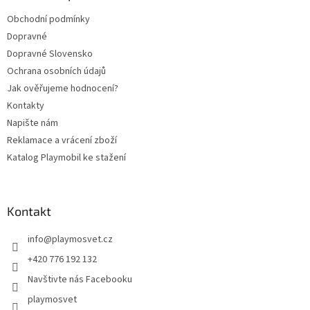
t
Obchodní podmínky
í
Dopravné
Dopravné Slovensko
Ochrana osobních údajů
Jak ověřujeme hodnocení?
Kontakty
Napište nám
Reklamace a vrácení zboží
Katalog Playmobil ke stažení
Kontakt
info
@
playmosvet.cz
+420 776 192 132
Navštivte nás Facebooku
playmosvet