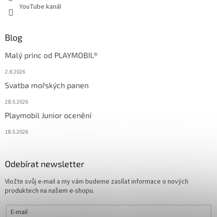
YouTube kanál
Blog
Malý princ od PLAYMOBIL®
2.8.2026
Svatba mořských panen
28.5.2026
Playmobil Junior ocenění
18.5.2026
Odebírat newsletter
Vložte svůj e-mail a my vám budeme zasílat informace o nových
produktech na našem e-shopu.
E-mail