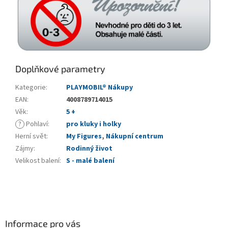
Doplňkové parametry
Kategorie
:
PLAYMOBIL® Nákupy
EAN
:
4008789714015
Věk
:
5 +
?
Pohlaví
:
pro kluky i holky
Herní svět
:
My Figures
,
Nákupní centrum
Zájmy
:
Rodinný život
Velikost balení
:
S - malé balení
Z
á
p
a
Informace pro vás