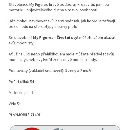
Stavebnice My Figures hravě podporují kreativitu, jemnou
motoriku, objevitelského ducha a rozvoj osobnosti.
Děti mohou navrhovat svůj herní svět tak, jak ho vidí a zažívají
bez ohledu na stereotypy a barvy pleti.
Se stavebnicí
My Figures - Životní styl
můžete všem ukázat
svůj módní styl.
Ať už na ulici nebo přehlídkovém mole můžete předvést svůj
módní styl, nebo vytvořit zcela nové módní trendy.
Postavičky (základní sestavení): 3 ženy a 2 muži
Počet dílků: 54
Materiál: plast
Věk: 5+
PLAYMOBIL® 71401