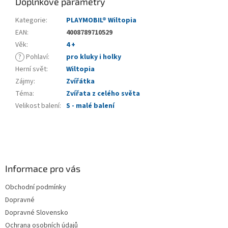
Doplňkové parametry
Kategorie
:
PLAYMOBIL® Wiltopia
EAN
:
4008789710529
Věk
:
4 +
?
Pohlaví
:
pro kluky i holky
Herní svět
:
Wiltopia
Zájmy
:
Zvířátka
Téma
:
Zvířata z celého světa
Velikost balení
:
S - malé balení
Z
á
p
a
Informace pro vás
t
Obchodní podmínky
í
Dopravné
Dopravné Slovensko
Ochrana osobních údajů