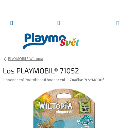
Přejít
na
obsah
NÁKUP
KOŠÍK
PLAYMOBIL® Wiltopia
Los PLAYMOBIL® 71052
Průměrné
1 hodnocení
Podrobnosti hodnocení
Značka:
PLAYMOBIL®
hodnocení
produktu
je
5,0
z
5
hvězdiček.