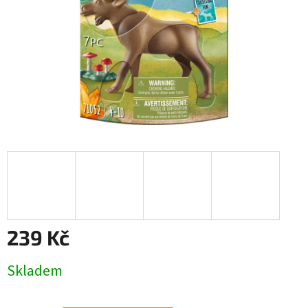
239 Kč
Měrná
Skladem
cena: