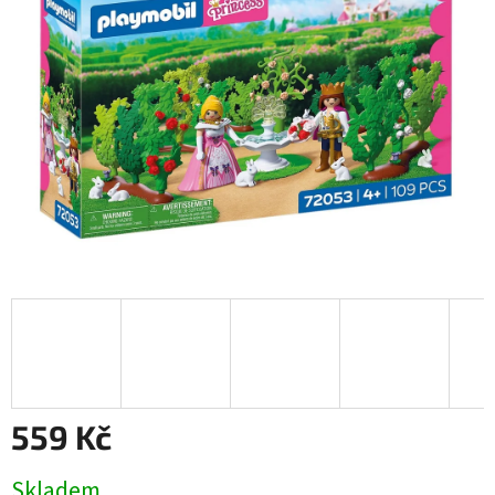
559 Kč
Měrná
Skladem
cena: