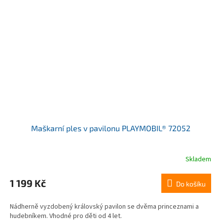
Maškarní ples v pavilonu PLAYMOBIL® 72052
Skladem
1 199 Kč
Do košíku
Nádherně vyzdobený královský pavilon se dvěma princeznami a
hudebníkem. Vhodné pro děti od 4 let.