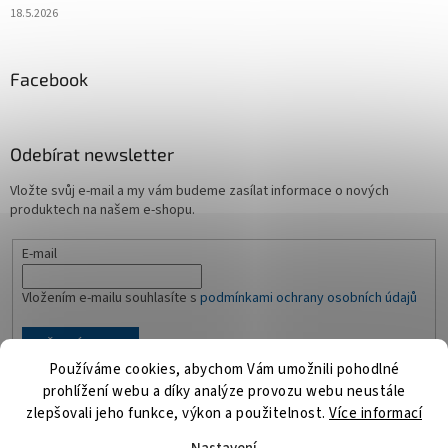
18.5.2026
Facebook
Odebírat newsletter
Vložte svůj e-mail a my vám budeme zasílat informace o nových
produktech na našem e-shopu.
E-mail
Vložením e-mailu souhlasíte s
podmínkami ochrany osobních údajů
PŘIHLÁSIT SE
Používáme cookies, abychom Vám umožnili pohodlné
prohlížení webu a díky analýze provozu webu neustále
zlepšovali jeho funkce, výkon a použitelnost.
Více informací
Vytvořil Shoptet