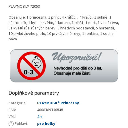
PLAYMOBIL® 72053
Obsahuje: 1 princezna, 1 princ, 4 králíčci, 4 králíci, 1 sukně, 1
náhrdelník, 1 kytice květin, 1 koruna, 1 plášť, 1 meč, 1 vinná réva,
31 květů růží různých barev, 5 hnědých podstavců, 5 hortenzií,
10 prvků živého plotu, 10 prvků vinné révy, 1 fontána, 1 socha
páva
Doplňkové parametry
Kategorie
:
PLAYMOBIL® Princezny
EAN
:
4008789720535
Věk
:
4 +
?
Pohlaví
:
pro holky