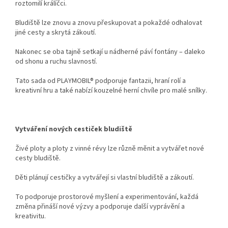
roztomilí králíčci.
Bludiště lze znovu a znovu přeskupovat a pokaždé odhalovat
jiné cesty a skrytá zákoutí.
Nakonec se oba tajně setkají u nádherné páví fontány – daleko
od shonu a ruchu slavností.
Tato sada od PLAYMOBIL® podporuje fantazii, hraní rolí a
kreativní hru a také nabízí kouzelné herní chvíle pro malé snílky.
Vytváření nových cestiček bludiště
Živé ploty a ploty z vinné révy lze různě měnit a vytvářet nové
cesty bludiště.
Děti plánují cestičky a vytvářejí si vlastní bludiště a zákoutí.
To podporuje prostorové myšlení a experimentování, každá
změna přináší nové výzvy a podporuje další vyprávění a
kreativitu.