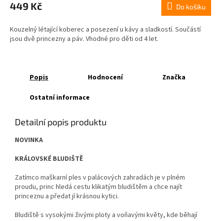
449 Kč
Do košíku
Kouzelný létající koberec a posezení u kávy a sladkostí. Součástí
jsou dvě princezny a páv. Vhodné pro děti od 4 let.
Popis
Hodnocení
Značka
Ostatní informace
Detailní popis produktu
NOVINKA
KRÁLOVSKÉ BLUDIŠTĚ
Zatímco maškarní ples v palácových zahradách je v plném
proudu, princ hledá cestu klikatým bludištěm a chce najít
princeznu a předat jí krásnou kytici.
Bludiště s vysokými živými ploty a voňavými květy, kde běhají