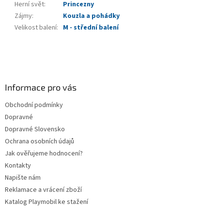
Herní svět
:
Princezny
Zájmy
:
Kouzla a pohádky
Velikost balení
:
M - střední balení
Z
á
p
a
Informace pro vás
t
Obchodní podmínky
í
Dopravné
Dopravné Slovensko
Ochrana osobních údajů
Jak ověřujeme hodnocení?
Kontakty
Napište nám
Reklamace a vrácení zboží
Katalog Playmobil ke stažení