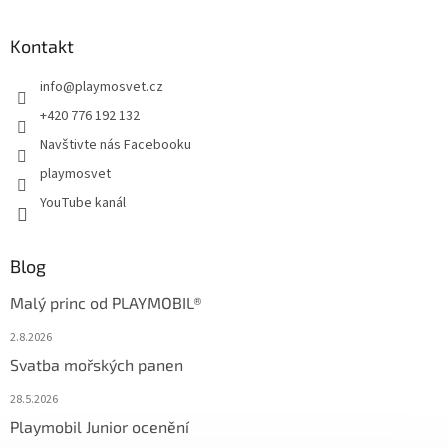
Kontakt
info
@
playmosvet.cz
+420 776 192 132
Navštivte nás Facebooku
playmosvet
YouTube kanál
Blog
Malý princ od PLAYMOBIL®
2.8.2026
Svatba mořských panen
28.5.2026
Playmobil Junior ocenění