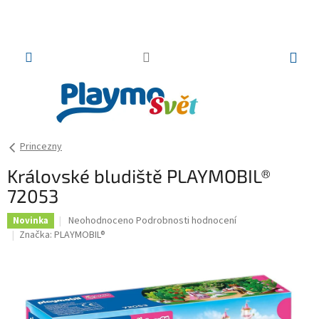
Přejít
na
obsah
NÁKUP
KOŠÍK
Princezny
Královské bludiště PLAYMOBIL®
72053
Průměrné
Neohodnoceno
Podrobnosti hodnocení
Novinka
hodnocení
Značka:
PLAYMOBIL®
produktu
je
0,0
z
5
hvězdiček.