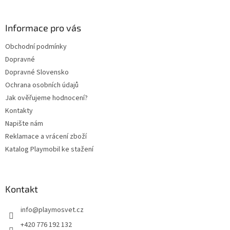
á
p
a
Informace pro vás
t
Obchodní podmínky
í
Dopravné
Dopravné Slovensko
Ochrana osobních údajů
Jak ověřujeme hodnocení?
Kontakty
Napište nám
Reklamace a vrácení zboží
Katalog Playmobil ke stažení
Kontakt
info
@
playmosvet.cz
+420 776 192 132