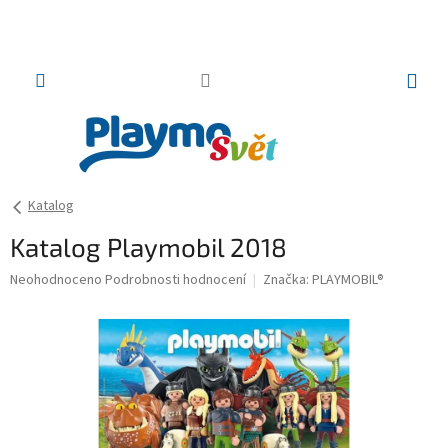
Přejít
na
obsah
NÁKUP
KOŠÍK
Katalog
Katalog Playmobil 2018
Průměrné
Neohodnoceno
Podrobnosti hodnocení
Značka:
PLAYMOBIL®
hodnocení
produktu
je
0,0
z
5
hvězdiček.