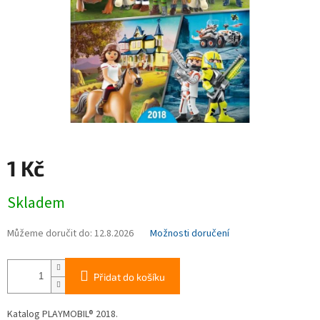
1 Kč
Měrná
Skladem
cena:
Můžeme doručit do:
12.8.2026
Možnosti doručení
Přidat do košíku
Katalog PLAYMOBIL® 2018.