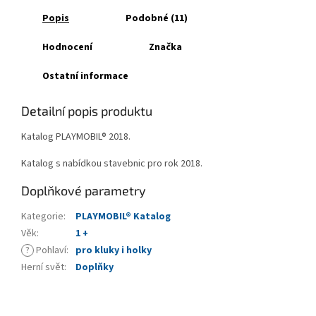
Popis
Podobné (11)
Hodnocení
Značka
Ostatní informace
Detailní popis produktu
Katalog PLAYMOBIL® 2018.
Katalog s nabídkou stavebnic pro rok 2018.
Doplňkové parametry
Kategorie
:
PLAYMOBIL® Katalog
Věk
:
1 +
?
Pohlaví
:
pro kluky i holky
Herní svět
:
Doplňky
Z