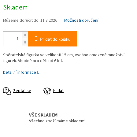
Měrná
Skladem
cena:
Můžeme doručit do:
11.8.2026
Možnosti doručení
Přidat do košíku
Sběratelská figurka ve velikosti 15 cm, vydáno omezené množství
figurek. Vhodné pro děti od 6 let.
Detailní informace
Zeptat se
Hlídat
VŠE SKLADEM
Všechno zboží máme skladem!