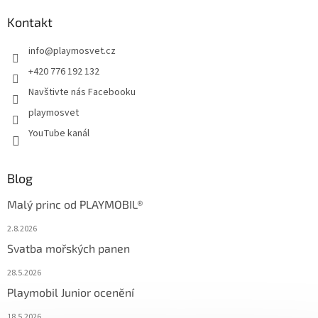
Kontakt
info
@
playmosvet.cz
+420 776 192 132
Navštivte nás Facebooku
playmosvet
YouTube kanál
Blog
Malý princ od PLAYMOBIL®
2.8.2026
Svatba mořských panen
28.5.2026
Playmobil Junior ocenění
18.5.2026