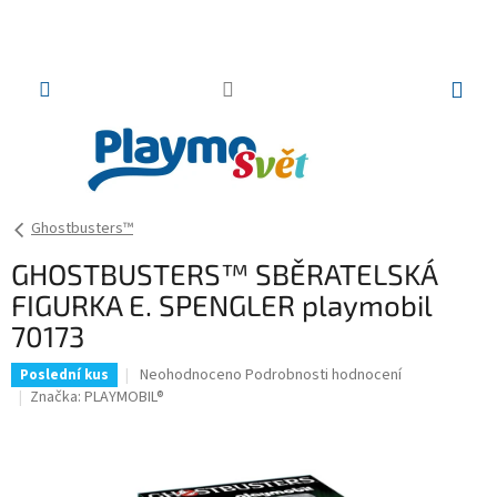
Přejít
na
obsah
NÁKUP
KOŠÍK
Ghostbusters™
GHOSTBUSTERS™ SBĚRATELSKÁ
FIGURKA E. SPENGLER playmobil
70173
Průměrné
Neohodnoceno
Podrobnosti hodnocení
Poslední kus
hodnocení
Značka:
PLAYMOBIL®
produktu
je
0,0
z