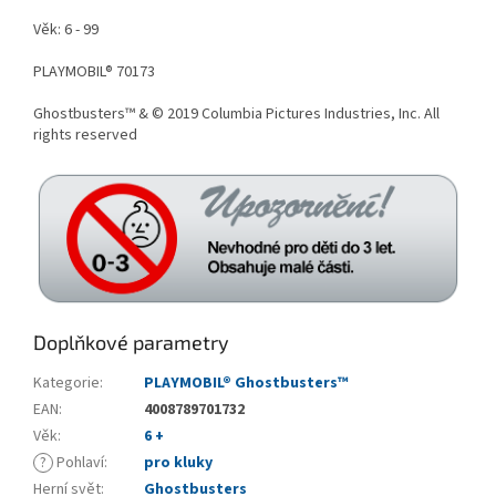
Věk: 6 - 99
PLAYMOBIL® 70173
Ghostbusters™ & © 2019 Columbia Pictures Industries, Inc. All
rights reserved
Doplňkové parametry
Kategorie
:
PLAYMOBIL® Ghostbusters™
EAN
:
4008789701732
Věk
:
6 +
?
Pohlaví
:
pro kluky
Herní svět
:
Ghostbusters