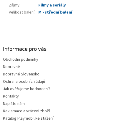
Zájmy
:
Filmy a seriály
Velikost balení
:
M - střední balení
Z
á
p
a
Informace pro vás
t
Obchodní podmínky
í
Dopravné
Dopravné Slovensko
Ochrana osobních údajů
Jak ověřujeme hodnocení?
Kontakty
Napište nám
Reklamace a vrácení zboží
Katalog Playmobil ke stažení