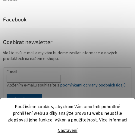
Facebook
Odebírat newsletter
Vložte svůj e-mail a my vám budeme zasílat informace o nových
produktech na našem e-shopu.
E-mail
Vložením e-mailu souhlasíte s
podmínkami ochrany osobních údajů
PŘIHLÁSIT SE
Používáme cookies, abychom Vám umožnili pohodlné
prohlížení webu a díky analýze provozu webu neustále
zlepšovali jeho funkce, výkon a použitelnost.
Více informací
Vytvořil Shoptet
Nastavení