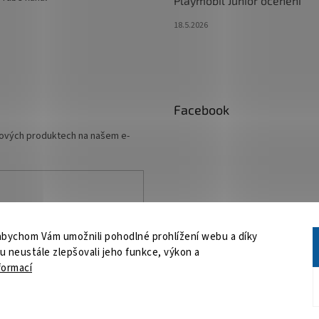
Playmobil Junior ocenění
18.5.2026
Facebook
 nových produktech na našem e-
ních údajů
abychom Vám umožnili pohodlné prohlížení webu a díky
 neustále zlepšovali jeho funkce, výkon a
formací
a.
Upravit nastavení cookies