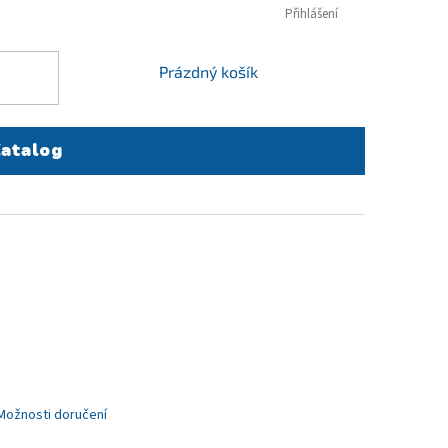
Přihlášení
NÁKUPNÍ
Prázdný košík
KOŠÍK
atalog
Možnosti doručení