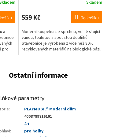
Skladem
Skladem
Průměrné
hodnocení
produktu
559 Kč
košíku
Do košíku
je
4,0
u a
Moderní koupelna se sprchou, volně stojící
z
vebnice
vanou, toaletou a spoustou doplňků.
5
ovaných
Stavebnice je vyrobena z více než 80%
hvězdiček.
é pro
recyklovaných materiálů na biologické bázi.
Vhodné pro...
Ostatní informace
lňkové parametry
gorie
:
PLAYMOBIL® Moderní dům
4008789716101
4 +
ohlaví
:
pro holky