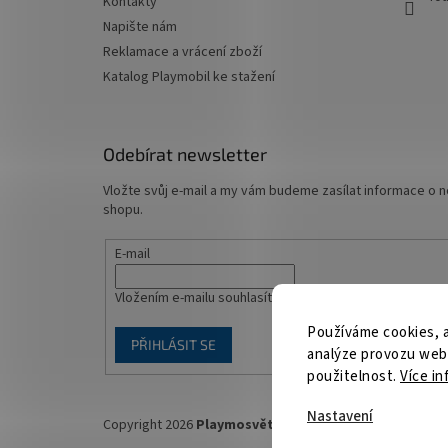
Kontakty
Napište nám
Reklamace a vrácení zboží
Katalog Playmobil ke stažení
Odebírat newsletter
Vložte svůj e-mail a my vám budeme zasílat informace o
shopu.
E-mail
Vložením e-mailu souhlasíte s
podmínkami ochrany osob
Používáme cookies, 
PŘIHLÁSIT SE
analýze provozu webu
použitelnost.
Více in
Nastavení
Copyright 2026
Playmosvět.cz
. Všechna práva vyhrazen