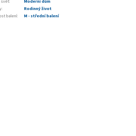
 svět
:
Moderní dům
y
:
Rodinný život
ost balení
:
M - střední balení