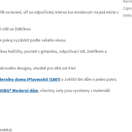
Herní
Zájm
ík na lezení, síť na odpočívání, kterou lze instalovat i na jiná místa v
Velik
stůl se židličkou.
e pokoj vyzdobit podle vašeho vkusu.
kou holčičky, postelí s girlandou, odpočívací sítí, žebříkem a
iérového designu, vhodné pro děti od 4 let.
erního domu (Playmobil 71607)
a zvětšit tím dům o jedno patro.
OBIL® Moderní dům
, všechny sety jsou vyrobeny z materiálů
loubka)