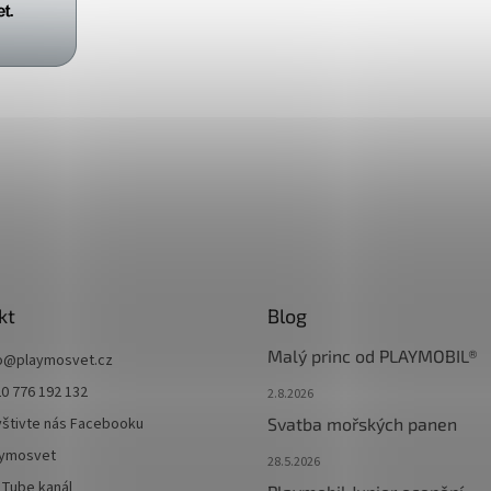
kt
Blog
Malý princ od PLAYMOBIL®
o
@
playmosvet.cz
0 776 192 132
2.8.2026
štivte nás Facebooku
Svatba mořských panen
aymosvet
28.5.2026
Tube kanál