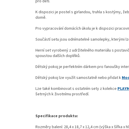
pro děti.
K dispozici je postel s girlandou, truhla s kostýmy, žebř
domě.
Pro vypracování domácích úkolu je k dispozici pracovní 
Součástí setu jsou odnímatelné samolepky, kterými lz
Herní set vyrobený z udržitelného materiálu s postavič
spoustou dalších doplňků.
Dětský pokoj je perfektním dárkem pro fanoušky inter
Dětský pokoj lze využít samostatně nebo přidat k
Mod
Lze také kombinovat s ostatním sety z kolekce
PLAYM
šetrných k životnímu prostředí.
Specifikace produktu:
Rozměry balení: 28,4 x 18,7 x 12,4 cm (výška x šířka x h