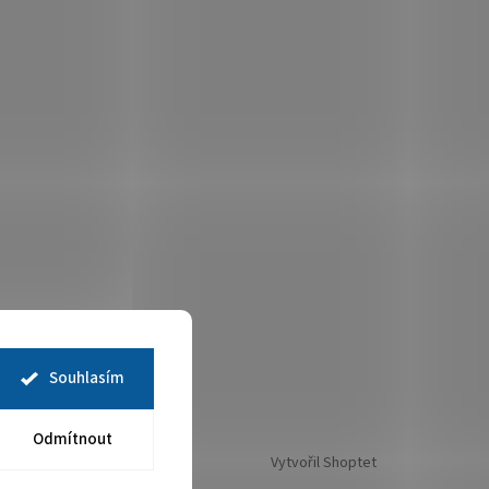
Souhlasím
Odmítnout
Vytvořil Shoptet