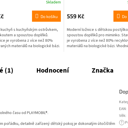
Skladem
Kč
559 Kč
Do košíku
Do 
 kuchyň s kuchyňským ostrůvkem,
Moderní ložnice s dětskou postýlko
 koutem a spoustou doplňků.
spoustou doplňků pro miminko. Sta
ice je vyrobena z více než 80%
je vyrobena z více než 80% recykl
aných materiálů na biologické bázi.
materiálů na biologické bázi. Vhodn
ro děti od...
děti od 4 let.
 (1)
Hodnocení
Značka
Dop
Kate
EAN
:
volného času od PLAYMOBIL®.
Věk
:
?
P
ním pořádku, detailně zařízený dětský pokoj je dokonalým útočištěm