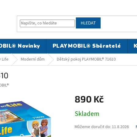
HLEDAT
BIL® Novinky
PLAYMOBIL® Sběratelé
K
 Life
Moderní dům
Dětský pokoj PLAYMOBIL® 71610
610
BIL®
890 Kč
Měrná
Skladem
cena:
Můžeme doručit do:
11.8.2026