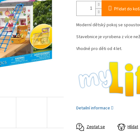
Přidat do koš
Moderní dětský pokoj se spoustou
Stavebnice je vyrobena z více než
Vhodné pro děti od 4 let.
Detailní informace
Zeptat se
Hlídat