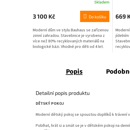
Skladem
3 100 Kč
669 
Do košíku
Moderní dům ve stylu Bauhaus se zařízenou
Moderní
zimní zahradou. Stavebnice je vyrobena z
jídelním
více než 80% recyklovaných materiálů na
Stavebn
biologické bázi. Vhodné pro děti od 4 let.
recyklov
Vhodné p
Popis
Podobné
Detailní popis produktu
DĚTSKÝ POKOJ
Moderní dětský pokoj se spoustou doplňků k trávení 
Pobíhat, hrát si a smát se je v dětském pokoji na den