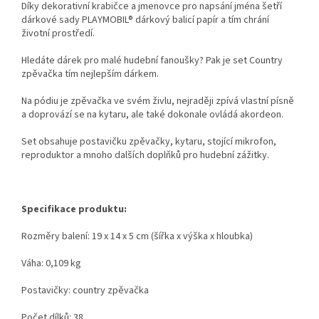
Díky dekorativní krabičce a jmenovce pro napsání jména šetří
dárkové sady PLAYMOBIL® dárkový balicí papír a tím chrání
životní prostředí.
Hledáte dárek pro malé hudební fanoušky? Pak je set Country
zpěvačka tím nejlepším dárkem.
Na pódiu je zpěvačka ve svém živlu, nejraději zpívá vlastní písně
a doprovází se na kytaru, ale také dokonale ovládá akordeon.
Set obsahuje postavičku zpěvačky, kytaru, stojící mikrofon,
reproduktor a mnoho dalších doplňků pro hudební zážitky.
Specifikace produktu:
Rozměry balení: 19 x 14 x 5 cm (šířka x výška x hloubka)
Váha: 0,109 kg
Postavičky: country zpěvačka
Počet dílků: 38