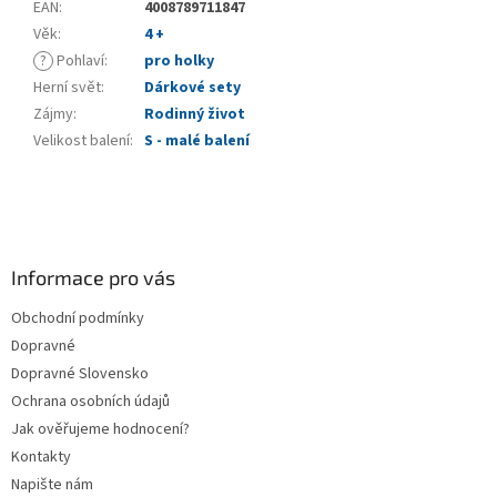
EAN
:
4008789711847
Věk
:
4 +
?
Pohlaví
:
pro holky
Herní svět
:
Dárkové sety
Zájmy
:
Rodinný život
Velikost balení
:
S - malé balení
Z
á
p
a
Informace pro vás
t
Obchodní podmínky
í
Dopravné
Dopravné Slovensko
Ochrana osobních údajů
Jak ověřujeme hodnocení?
Kontakty
Napište nám