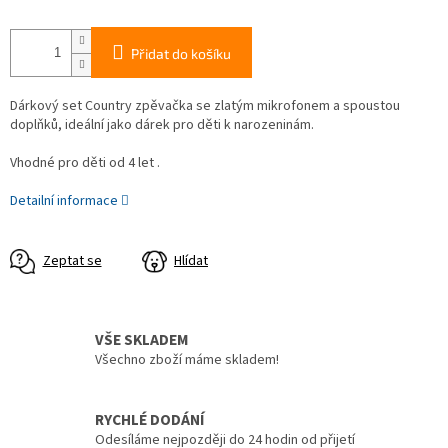
Přidat do košíku
Dárkový set Country zpěvačka se zlatým mikrofonem a spoustou
doplňků, ideální jako dárek pro děti k narozeninám.
Vhodné pro děti od 4 let .
Detailní informace
Zeptat se
Hlídat
VŠE SKLADEM
Všechno zboží máme skladem!
RYCHLÉ DODÁNÍ
Odesíláme nejpozději do 24 hodin od přijetí