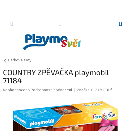
Přejít
na
obsah
NÁKUP
KOŠÍK
Dárkové sety
COUNTRY ZPĚVAČKA playmobil
71184
Průměrné
Neohodnoceno
Podrobnosti hodnocení
Značka:
PLAYMOBIL®
hodnocení
produktu
je
0,0
z
5
hvězdiček.