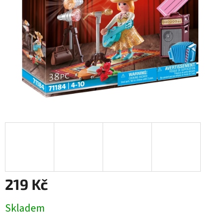
219 Kč
Měrná
Skladem
cena: