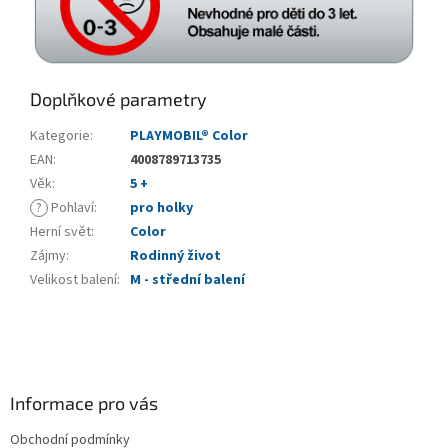
Doplňkové parametry
Kategorie
:
PLAYMOBIL® Color
EAN
:
4008789713735
Věk
:
5 +
?
Pohlaví
:
pro holky
Herní svět
:
Color
Zájmy
:
Rodinný život
Velikost balení
:
M - střední balení
Z
á
p
a
Informace pro vás
t
Obchodní podmínky
í