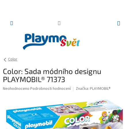
Přejít
na
obsah
NÁKUP
KOŠÍK
Color
Color: Sada módního designu
PLAYMOBIL® 71373
Průměrné
Neohodnoceno
Podrobnosti hodnocení
Značka:
PLAYMOBIL®
hodnocení
produktu
je
0,0
z
5
hvězdiček.