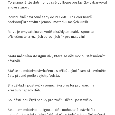
To znamená, že děti mohou své oblíbené postavičky vybarvovat
znovu a znovu.
Individuálně navržené sady od PLAYMOBIL® Color hravě
podporují kreativitu a jemnou motoriku malých kutilů.
Barva je omyvatelná ve vodě a každý set nabízí spoustu
příslušenství a různých barevných fix pro malování.
Sada módního designu
díky které se děti mohou stát módními
návrháři.
Staňte se módním návrhářem a s přiloženými fixami si navrhněte
šaty přesně podle svých představ.
Bílá základní postavička ponechává prostor pro všechny
kreativní nápady dětí.
Součástí jsou čtyři paruky pro změnu účesu postavičky.
Se setem módního designu se děti mohou stát návrháři a
vytvořit si vlastní kolekci šatů, ať už se jedná o formální večerní