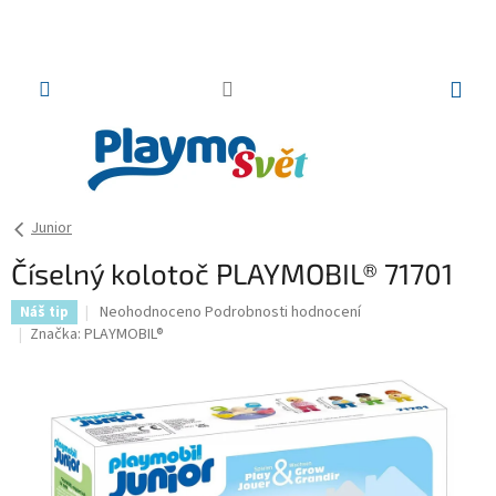
Přejít
na
obsah
NÁKUP
KOŠÍK
Junior
Číselný kolotoč PLAYMOBIL® 71701
Průměrné
Neohodnoceno
Podrobnosti hodnocení
Náš tip
hodnocení
Značka:
PLAYMOBIL®
produktu
je
0,0
z
5
hvězdiček.