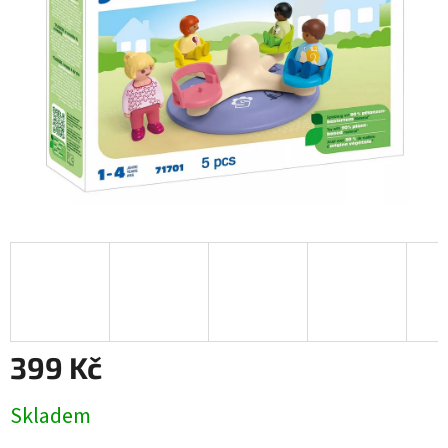
399 Kč
Měrná
Skladem
cena: