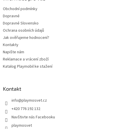
t
Obchodní podmínky
í
Dopravné
Dopravné Slovensko
Ochrana osobních údajů
Jak ověřujeme hodnocení?
Kontakty
Napište nám
Reklamace a vrácení zboží
Katalog Playmobil ke stažení
Kontakt
info
@
playmosvet.cz
+420 776 192 132
Navštivte nás Facebooku
playmosvet