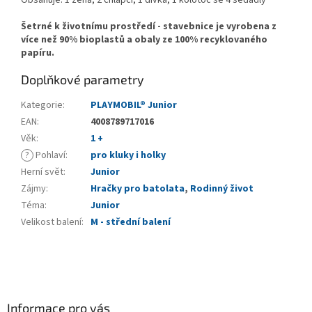
Šetrné k životnímu prostředí - stavebnice je vyrobena z
více než 90% bioplastů a obaly ze 100% recyklovaného
papíru.
Doplňkové parametry
Kategorie
:
PLAYMOBIL® Junior
EAN
:
4008789717016
Věk
:
1 +
?
Pohlaví
:
pro kluky i holky
Herní svět
:
Junior
Zájmy
:
Hračky pro batolata
,
Rodinný život
Téma
:
Junior
Velikost balení
:
M - střední balení
Z
á
p
a
Informace pro vás