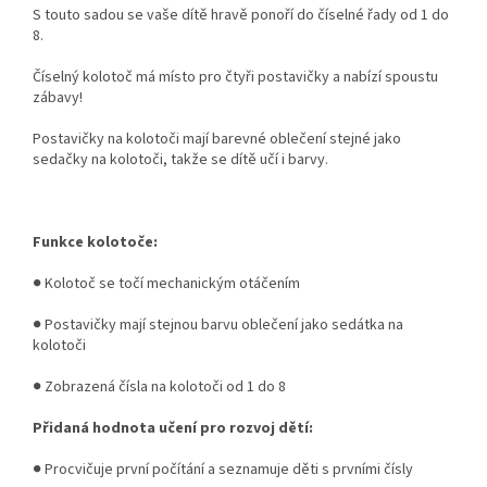
S touto sadou se vaše dítě hravě ponoří do číselné řady od 1 do
8.
Číselný kolotoč má místo pro čtyři postavičky a nabízí spoustu
zábavy!
Postavičky na kolotoči mají barevné oblečení stejné jako
sedačky na kolotoči, takže se dítě učí i barvy.
Funkce kolotoče:
● Kolotoč se točí mechanickým otáčením
● Postavičky mají stejnou barvu oblečení jako sedátka na
kolotoči
● Zobrazená čísla na kolotoči od 1 do 8
Přidaná hodnota učení pro rozvoj dětí:
● Procvičuje první počítání a seznamuje děti s prvními čísly