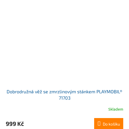
Dobrodružná věž se zmrzlinovým stánkem PLAYMOBIL®
71703
Skladem
Průměrné
hodnocení
produktu
999 Kč
Do košíku
je