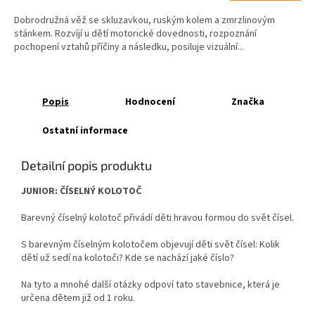
5,0
Dobrodružná věž se skluzavkou, ruským kolem a zmrzlinovým
z
stánkem. Rozvíjí u dětí motorické dovednosti, rozpoznání
5
pochopení vztahů příčiny a následku, posiluje vizuální...
hvězdiček.
Popis
Hodnocení
Značka
Ostatní informace
Detailní popis produktu
JUNIOR: ČÍSELNÝ KOLOTOČ
Barevný číselný kolotoč přivádí děti hravou formou do svět čísel.
S barevným číselným kolotočem objevují děti svět čísel: Kolik
dětí už sedí na kolotoči? Kde se nachází jaké číslo?
Na tyto a mnohé další otázky odpoví tato stavebnice, která je
určena dětem již od 1 roku.