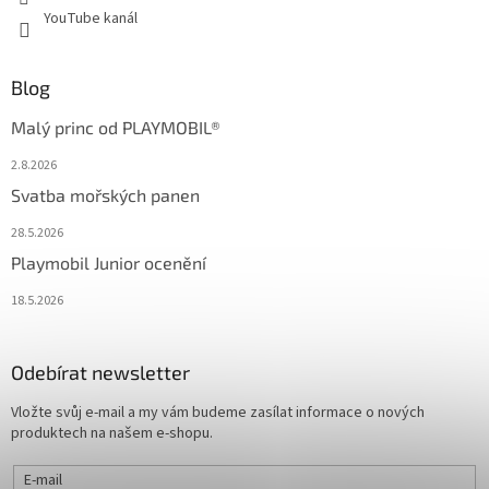
YouTube kanál
Blog
Malý princ od PLAYMOBIL®
2.8.2026
Svatba mořských panen
28.5.2026
Playmobil Junior ocenění
18.5.2026
Odebírat newsletter
Vložte svůj e-mail a my vám budeme zasílat informace o nových
produktech na našem e-shopu.
E-mail