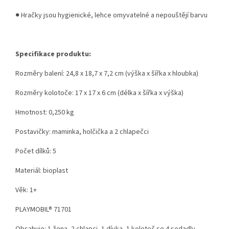
● Hračky jsou hygienické, lehce omyvatelné a nepouštějí barvu
Specifikace produktu:
Rozměry balení: 24,8 x 18,7 x 7,2 cm (výška x šířka x hloubka)
Rozměry kolotoče: 17 x 17 x 6 cm (délka x šířka x výška)
Hmotnost: 0,250 kg
Postavičky: maminka, holčička a 2 chlapečci
Počet dílků: 5
Materiál: bioplast
Věk: 1+
PLAYMOBIL® 71701
Obsahuje: 1 žena, 2 chlapci, 1 dívka, 1 kolotoč se 4 sedadly