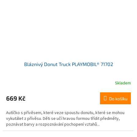
Bláznivý Donut Truck PLAYMOBIL® 71702
Skladem
669 Kč
Do košíku
Autíčko s přívěsem, které veze spoustu donutu, které se mohou
vykutálet z přívěsu. Děti se učí hravou formou třídit předměty,
poznávat barvy a rozpoznávání pochopení vztahů...