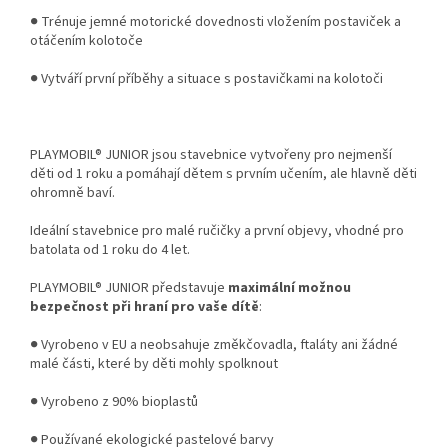
● Trénuje jemné motorické dovednosti vložením postaviček a
otáčením kolotoče
● Vytváří první příběhy a situace s postavičkami na kolotoči
PLAYMOBIL® JUNIOR jsou stavebnice vytvořeny pro nejmenší
děti od 1 roku a pomáhají dětem s prvním učením, ale hlavně děti
ohromně baví.
Ideální stavebnice pro malé ručičky a první objevy, vhodné pro
batolata od 1 roku do 4 let.
PLAYMOBIL® JUNIOR představuje
maximální možnou
bezpečnost při hraní pro vaše dítě
:
● Vyrobeno v EU a neobsahuje změkčovadla, ftaláty ani žádné
malé části, které by děti mohly spolknout
● Vyrobeno z 90% bioplastů
● Používané ekologické pastelové barvy