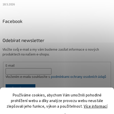
18.5.2026
Facebook
Odebírat newsletter
Vložte svůj e-mail a my vám budeme zasílat informace o nových
produktech na našem e-shopu.
E-mail
Vložením e-mailu souhlasíte s
podmínkami ochrany osobních údajů
PŘIHLÁSIT SE
Používáme cookies, abychom Vám umožnili pohodlné
prohlížení webu a díky analýze provozu webu neustále
zlepšovali jeho funkce, výkon a použitelnost.
Více informací
Vytvořil Shoptet