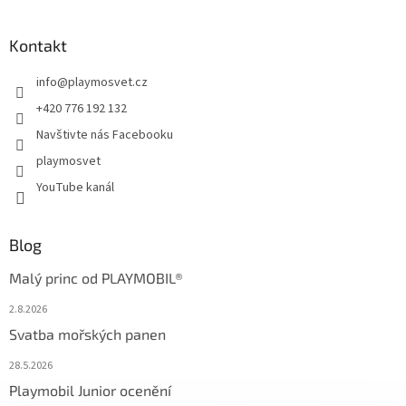
Kontakt
info
@
playmosvet.cz
+420 776 192 132
Navštivte nás Facebooku
playmosvet
YouTube kanál
Blog
Malý princ od PLAYMOBIL®
2.8.2026
Svatba mořských panen
28.5.2026
Playmobil Junior ocenění