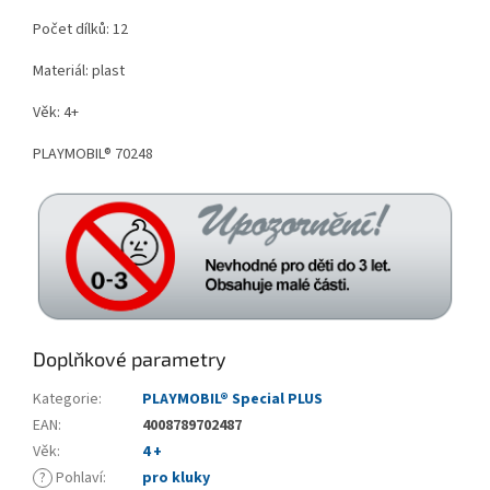
Počet dílků: 12
Materiál: plast
Věk: 4+
PLAYMOBIL® 70248
Doplňkové parametry
Kategorie
:
PLAYMOBIL® Special PLUS
EAN
:
4008789702487
Věk
:
4 +
?
Pohlaví
:
pro kluky