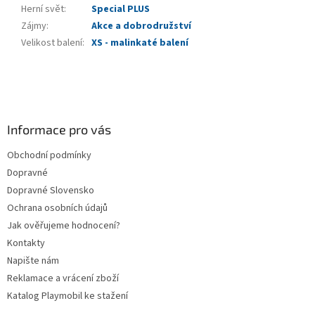
Herní svět
:
Special PLUS
Zájmy
:
Akce a dobrodružství
Velikost balení
:
XS - malinkaté balení
Z
á
p
a
Informace pro vás
t
Obchodní podmínky
í
Dopravné
Dopravné Slovensko
Ochrana osobních údajů
Jak ověřujeme hodnocení?
Kontakty
Napište nám
Reklamace a vrácení zboží
Katalog Playmobil ke stažení