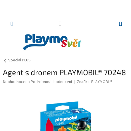
Přejít
na
obsah
NÁKUP
KOŠÍK
Special PLUS
Agent s dronem PLAYMOBIL® 70248
Průměrné
Neohodnoceno
Podrobnosti hodnocení
Značka:
PLAYMOBIL®
hodnocení
produktu
je
0,0
z
5
hvězdiček.