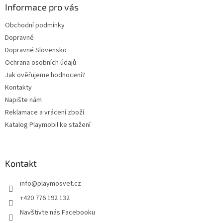
a
Informace pro vás
t
Obchodní podmínky
í
Dopravné
Dopravné Slovensko
Ochrana osobních údajů
Jak ověřujeme hodnocení?
Kontakty
Napište nám
Reklamace a vrácení zboží
Katalog Playmobil ke stažení
Kontakt
info
@
playmosvet.cz
+420 776 192 132
Navštivte nás Facebooku