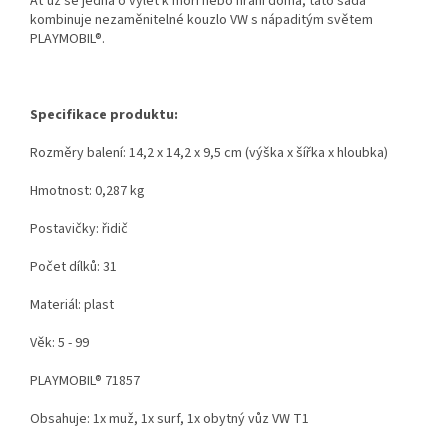
Ať už se jedná o výlet k moři nebo hraní doma, tato sada
kombinuje nezaměnitelné kouzlo VW s nápaditým světem
PLAYMOBIL®.
Specifikace produktu:
Rozměry balení: 14,2 x 14,2 x 9,5 cm (výška x šířka x hloubka)
Hmotnost: 0,287 kg
Postavičky: řidič
Počet dílků: 31
Materiál: plast
Věk: 5 - 99
PLAYMOBIL® 71857
Obsahuje: 1x muž, 1x surf, 1x obytný vůz VW T1