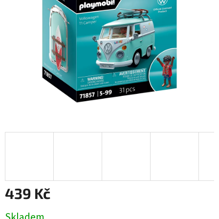
439 Kč
Měrná
Skladem
cena: