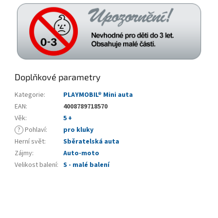
Doplňkové parametry
Kategorie
:
PLAYMOBIL® Mini auta
EAN
:
4008789718570
Věk
:
5 +
?
Pohlaví
:
pro kluky
Herní svět
:
Sběratelská auta
Zájmy
:
Auto-moto
Velikost balení
:
S - malé balení
Z
á
p