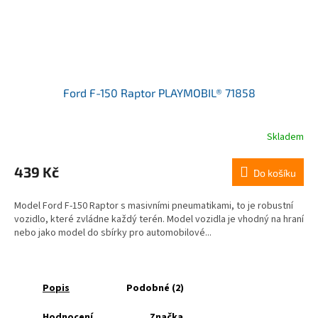
Ford F-150 Raptor PLAYMOBIL® 71858
Skladem
439 Kč
Do košíku
Model Ford F-150 Raptor s masivními pneumatikami, to je robustní
vozidlo, které zvládne každý terén. Model vozidla je vhodný na hraní
nebo jako model do sbírky pro automobilové...
Popis
Podobné (2)
Hodnocení
Značka