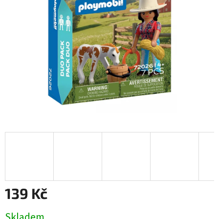
139 Kč
Měrná
Skladem
cena: