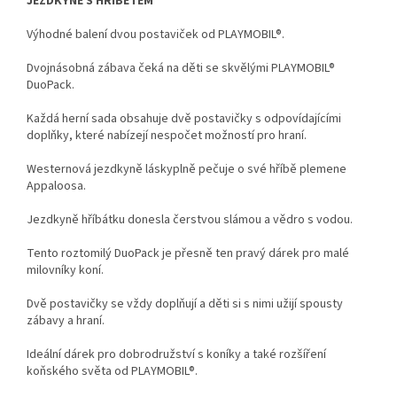
JEZDKYNĚ S HŘÍBĚTEM
Výhodné balení dvou postaviček od PLAYMOBIL®.
Dvojnásobná zábava čeká na děti se skvělými PLAYMOBIL®
DuoPack.
Každá herní sada obsahuje dvě postavičky s odpovídajícími
doplňky, které nabízejí nespočet možností pro hraní.
Westernová jezdkyně láskyplně pečuje o své hříbě plemene
Appaloosa.
Jezdkyně hříbátku donesla čerstvou slámou a vědro s vodou.
Tento roztomilý DuoPack je přesně ten pravý dárek pro malé
milovníky koní.
Dvě postavičky se vždy doplňují a děti si s nimi užijí spousty
zábavy a hraní.
Ideální dárek pro dobrodružství s koníky a také rozšíření
koňského světa od PLAYMOBIL®.