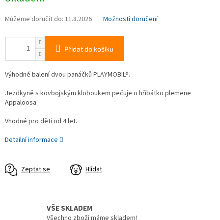
Můžeme doručit do:
11.8.2026
Možnosti doručení
Přidat do košíku
Výhodné balení dvou panáčků PLAYMOBIL®.
Jezdkyně s kovbojským kloboukem pečuje o hříbátko plemene
Appaloosa.
Vhodné pro děti od 4 let.
Detailní informace
Zeptat se
Hlídat
VŠE SKLADEM
Všechno zboží máme skladem!