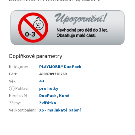
Doplňkové parametry
Kategorie
:
PLAYMOBIL® DuoPack
EAN
:
4008789720269
Věk
:
4 +
?
Pohlaví
:
pro holky
Herní svět
:
DuoPack
,
Koně
Zájmy
:
Zvířátka
Velikost balení
:
XS - malinkaté balení
Z
á