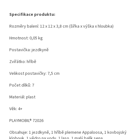
Specifikace produktu:
Rozměry balení: 12 x 12 x 3,8 cm (šířka x výška x hloubka)
Hmotnost: 0,05 kg
Postavička: jezdkyně
Zvířátko: hříbě
Velikost postavičky: 7,5 cm
Počet dílků: 7
Materiál: plast
Věk: 4+
PLAYMOBIL® 72026
Obsahuje: 1 jezdkyně, 1 hříbě plemene Appaloosa, 1 kovbojský
klobouk, 1 vědro na vodu, 1 laso, 1 malý balík sena