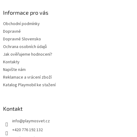
p
a
Informace pro vás
t
Obchodní podmínky
í
Dopravné
Dopravné Slovensko
Ochrana osobních údajů
Jak ověřujeme hodnocení?
Kontakty
Napište nám
Reklamace a vrácení zboží
Katalog Playmobil ke stažení
Kontakt
info
@
playmosvet.cz
+420 776 192 132