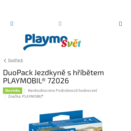
Přejít
na
obsah
NÁKUP
KOŠÍK
DuoPack
DuoPack Jezdkyně s hříbětem
PLAYMOBIL® 72026
Průměrné
Neohodnoceno
Podrobnosti hodnocení
Novinka
hodnocení
Značka:
PLAYMOBIL®
produktu
je
0,0
z
5
hvězdiček.